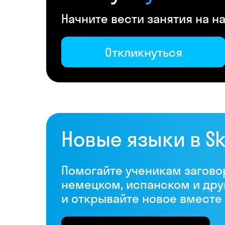
Начните вести занятия на 
Откликнуться
Новые языки в S
Помогайте ученикам загово
немецком, испанском и дру
и открывайте новое вместе