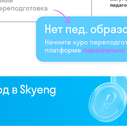
ание
педаг
ереподготовка
Нет пед. образ
Начните курс переподго
платформе
параллельно
од в Skyeng