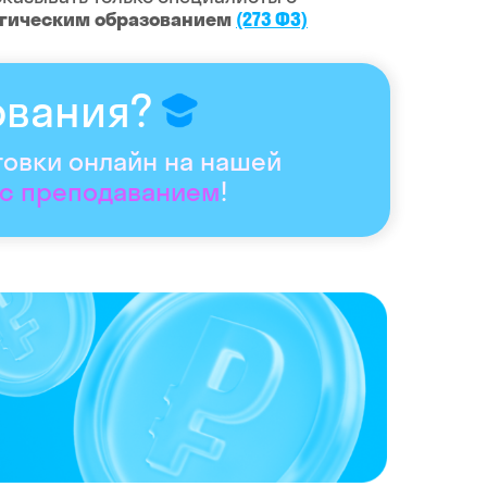
огическим образованием
(273 ФЗ)
ования?
товки онлайн на нашей
 с преподаванием
!