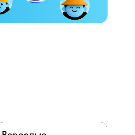
ту
Взрослые