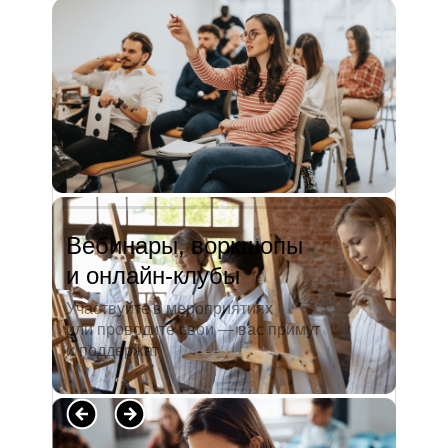
и студентов. А когда окончила
педагогический университет, пошла
преподавать в школу. Проработав в ней
5 лет, я поняла, что нужно двигать...
Читать полностью →
Вебинары, воркшопы
и онлайн-клубы
Участвуйте в мероприятиях
или проводите свои — вас примут
и поддержат