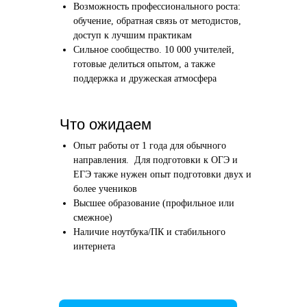
Возможность профессионального роста:
Этап 1
Этап 2
обучение, обратная связь от методистов,
Аудиоинтервью
Вводн
доступ к лучшим практикам
Сильное сообщество. 10 000 учителей,
10–20 минут
1 час
готовые делиться опытом, а также
поддержка и дружеская атмосфера
Отвечаете по-английски на 4 вопроса
Знакомим
о вашем образовании и опыте
нашего в
Как это сделать →
Что ожидаем
Опыт работы от 1 года для обычного
направления. Для подготовки к ОГЭ и
ЕГЭ также нужен опыт подготовки двух и
более учеников
Начать преподавать
Высшее образование (профильное или
смежное)
Наличие ноутбука/ПК и стабильного
интернета