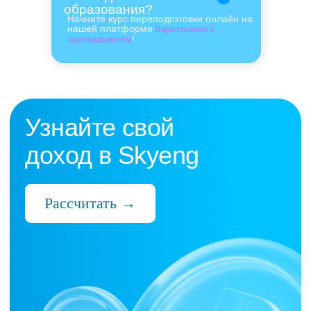
образования?
Начните курс переподготовки онлайн на
нашей платформе
параллельно с
!
преподаванием
Нас выбрали 10 000+
преподавателей,
которые ценят:
Время
Готовые планы и материалы, онлайн-
платформа с автопроверкой заданий,
поддержка 24/7 и никакой бюрократии
Деньги
Прозрачная схема начислений и бонусов
без штрафов и переработок, скрытых
условий и неприятных сюрпризов
Нервы
Уважение к преподавателю и его