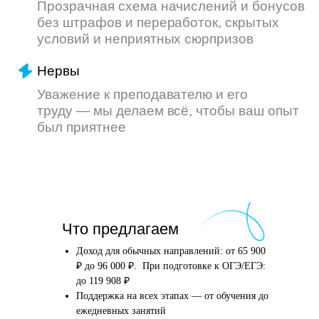
Что произойдёт
Что предлагаем
после того, как вы
оставите заявку
Доход для обычных направлений: от 65 900
₽ до 96 000 ₽. При подготовке к ОГЭ/ЕГЭ:
до 119 908 ₽
Поддержка на всех этапах — от обучения до
Английский язык
Школьные предметы
ежедневных занятий