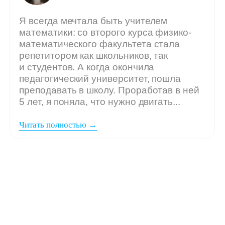
Мы ждём
вашу заявку,
если: