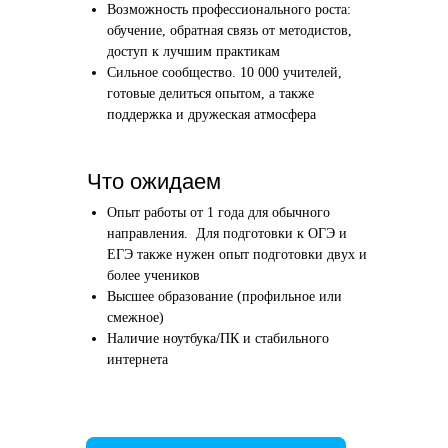
Возможность профессионального роста:
Этап 1
Этап 2
обучение, обратная связь от методистов,
Аудиоинтервью
Вводн
доступ к лучшим практикам
Сильное сообщество. 10 000 учителей,
10–20 минут
1 час
готовые делиться опытом, а также
поддержка и дружеская атмосфера
Отвечаете по-английски на 4 вопроса
Знакомим
о вашем образовании и опыте
нашего в
Как это сделать →
Что ожидаем
Опыт работы от 1 года для обычного
направления. Для подготовки к ОГЭ и
ЕГЭ также нужен опыт подготовки двух и
более учеников
Начать преподавать
Высшее образование (профильное или
смежное)
Наличие ноутбука/ПК и стабильного
интернета