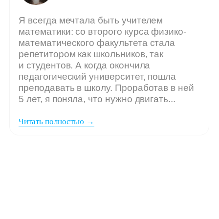
Мы ждём
вашу заявку,
если: