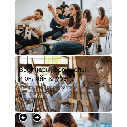
и студентов. А когда окончила
педагогический университет, пошла
преподавать в школу. Проработав в ней
5 лет, я поняла, что нужно двигать...
Читать полностью →
Вебинары, воркшопы
и онлайн-клубы
Участвуйте в мероприятиях
или проводите свои — вас примут
и поддержат