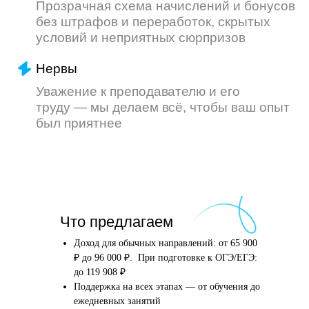
Что произойдёт
Что предлагаем
после того, как вы
оставите заявку
Доход для обычных направлений: от 65 900
₽ до 96 000 ₽. При подготовке к ОГЭ/ЕГЭ:
до 119 908 ₽
Поддержка на всех этапах — от обучения до
Английский язык
Школьные предметы
ежедневных занятий