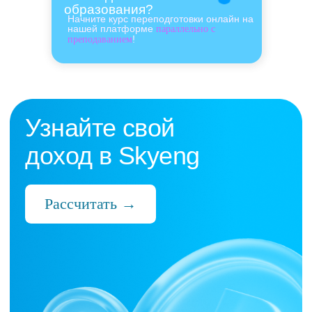
образования?
Начните курс переподготовки онлайн на
нашей платформе
параллельно с
!
преподаванием
Нас выбрали 10 000+
преподавателей,
которые ценят:
Время
Готовые планы и материалы, онлайн-
платформа с автопроверкой заданий,
поддержка 24/7 и никакой бюрократии
Деньги
Прозрачная схема начислений и бонусов
без штрафов и переработок, скрытых
условий и неприятных сюрпризов
Нервы
Уважение к преподавателю и его