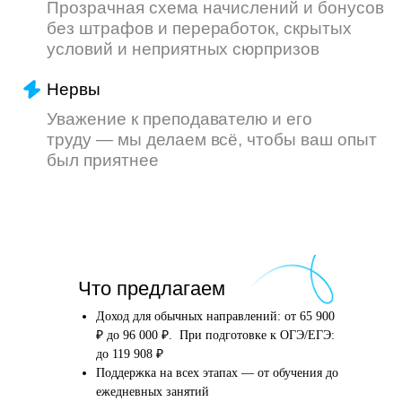
Что произойдёт
Что предлагаем
после того, как вы
оставите заявку
Доход для обычных направлений: от 65 900
₽ до 96 000 ₽. При подготовке к ОГЭ/ЕГЭ:
до 119 908 ₽
Поддержка на всех этапах — от обучения до
Английский язык
Школьные предметы
ежедневных занятий