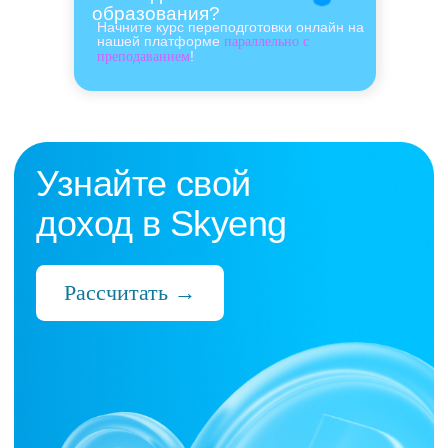
образования?
Начните курс переподготовки онлайн на
нашей платформе
параллельно с
!
преподаванием
Нас выбрали 10 000+
преподавателей,
которые ценят:
Время
Готовые планы и материалы, онлайн-
платформа с автопроверкой заданий,
поддержка 24/7 и никакой бюрократии
Деньги
Прозрачная схема начислений и бонусов
без штрафов и переработок, скрытых
условий и неприятных сюрпризов
Нервы
Уважение к преподавателю и его