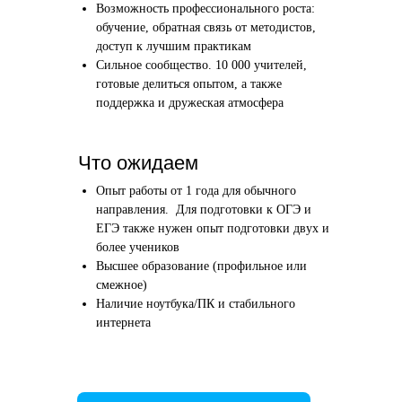
Возможность профессионального роста:
Этап 1
Этап 2
обучение, обратная связь от методистов,
Аудиоинтервью
Вводн
доступ к лучшим практикам
Сильное сообщество. 10 000 учителей,
10–20 минут
1 час
готовые делиться опытом, а также
поддержка и дружеская атмосфера
Отвечаете по-английски на 4 вопроса
Знакомим
о вашем образовании и опыте
нашего в
Как это сделать →
Что ожидаем
Опыт работы от 1 года для обычного
направления. Для подготовки к ОГЭ и
ЕГЭ также нужен опыт подготовки двух и
более учеников
Начать преподавать
Высшее образование (профильное или
смежное)
Наличие ноутбука/ПК и стабильного
интернета