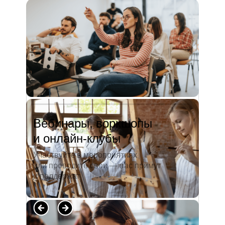
и студентов. А когда окончила
педагогический университет, пошла
преподавать в школу. Проработав в ней
5 лет, я поняла, что нужно двигать...
Читать полностью →
Вебинары, воркшопы
и онлайн-клубы
Участвуйте в мероприятиях
или проводите свои — вас примут
и поддержат