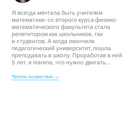
Мы ждём
вашу заявку,
если: