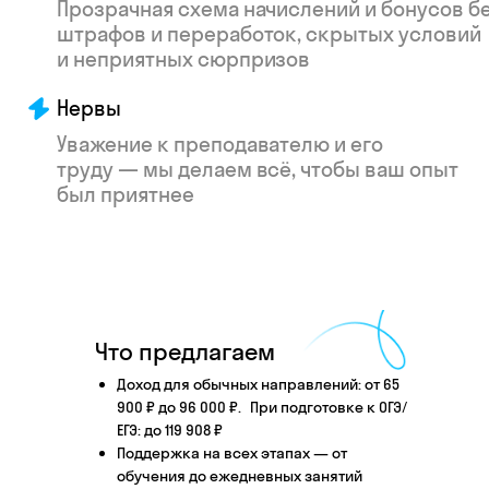
Что произойдёт
после того, как вы
Что предлагаем
оставите заявку
Доход для обычных направлений: от 65
900 ₽ до 96 000 ₽. При подготовке к ОГЭ/
ЕГЭ: до 119 908 ₽
Поддержка на всех этапах — от
Английский язык
Школьные предметы
обучения до ежедневных занятий