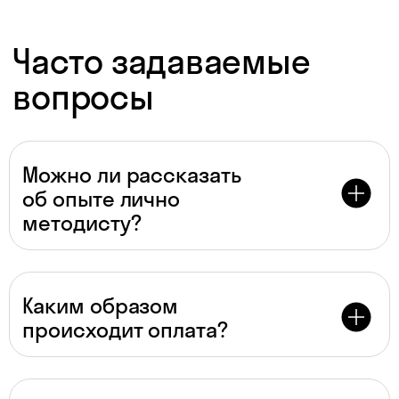
Даю согласие на
обработку
персональных данных
Даю согласие на
получение рекламы
Можно ли рассказать
об опыте лично
Перейти к анкете
методисту?
Каким образом
происходит оплата?
Для преподавателей
* По версии Smart Ranking, 2024 г.
Материалы к урокам