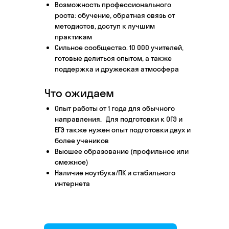
Возможность профессионального
Этап 1
Этап 2
роста: обучение, обратная связь от
Аудиоинтервью
Ввод
методистов, доступ к лучшим
практикам
10–20 минут
1 час
Сильное сообщество. 10 000 учителей,
готовые делиться опытом, а также
Отвечаете по-английски на 4 вопроса
Знакоми
поддержка и дружеская атмосфера
о вашем образовании и опыте
нашего 
Как это сделать →
Что ожидаем
Опыт работы от 1 года для обычного
направления. Для подготовки к ОГЭ и
ЕГЭ также нужен опыт подготовки двух и
более учеников
Начать преподавать
Высшее образование (профильное или
смежное)
Наличие ноутбука/ПК и стабильного
интернета