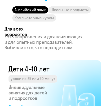
Индивидуальные
Индивид
Английский язык
Школьные предметы
занятия для детей
занятия 
и подростков
програм
Компьютерные курсы
Подробнее →
Подробне
Узнайте свой
доход в Skyeng
Рассчитать →