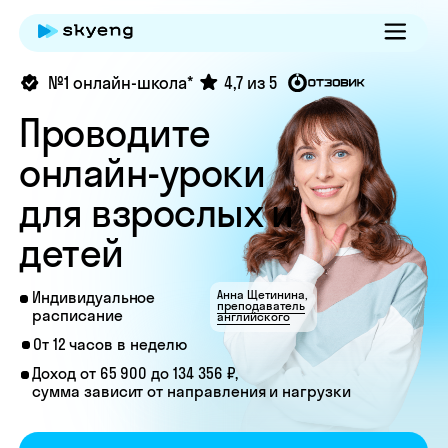
№1 онлайн-школа*
4,7 из 5
Проводите
онлайн-уроки
для взрослых и
детей
Анна Щетинина,
Индивидуальное
преподаватель
расписание
английского
От 12 часов в неделю
Доход от 65 900 до 134 356 ₽,
сумма зависит от направления и нагрузки