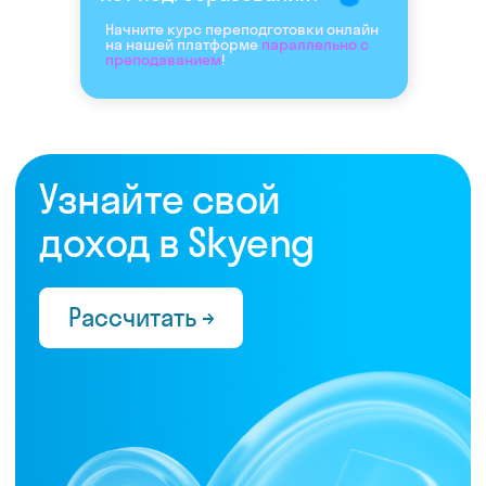
Начните курс переподготовки онлайн
на нашей платформе
параллельно с
преподаванием
!
Нас выбрали 10 000+
преподавателей,
которые ценят:
Время
Готовые планы и материалы, онлайн-
платформа с автопроверкой заданий,
поддержка 24/7 и никакой бюрократии
Деньги
Прозрачная схема начислений и бонусов без
штрафов и переработок, скрытых условий
и неприятных сюрпризов
Нервы
Уважение к преподавателю и его