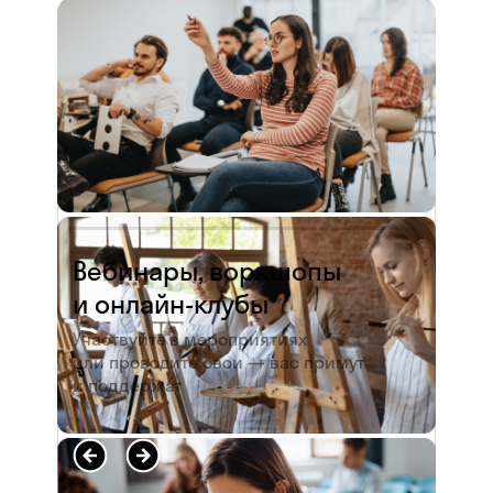
и студентов. А когда окончила
педагогический университет, пошла
преподавать в школу. Проработав в ней
5 лет, я поняла, что нужно двигать...
Читать полностью →
Вебинары, воркшопы
и онлайн-клубы
Участвуйте в мероприятиях
или проводите свои — вас примут
и поддержат