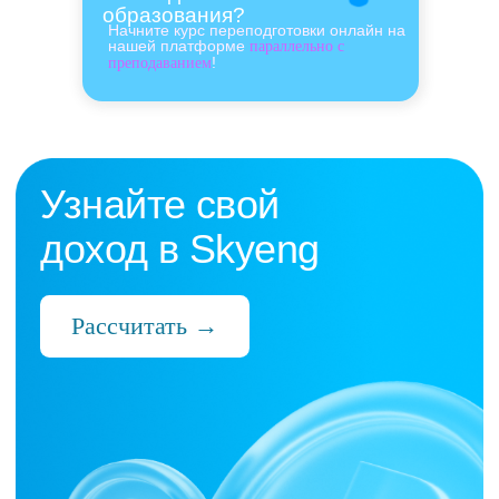
образования?
Начните курс переподготовки онлайн на
нашей платформе
параллельно с
!
преподаванием
Нас выбрали 10 000+
преподавателей,
которые ценят:
Время
Готовые планы и материалы, онлайн-
платформа с автопроверкой заданий,
поддержка 24/7 и никакой бюрократии
Деньги
Прозрачная схема начислений и бонусов
без штрафов и переработок, скрытых
условий и неприятных сюрпризов
Нервы
Уважение к преподавателю и его