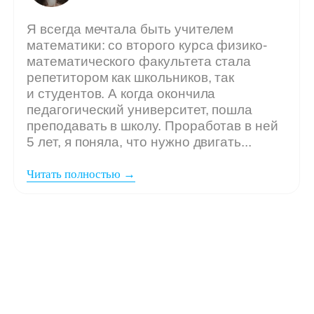
Мы ждём
вашу заявку,
если: