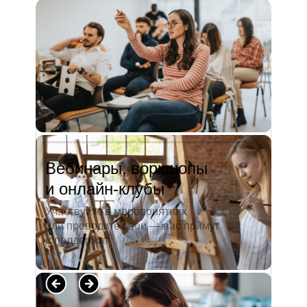
и студентов. А когда окончила
педагогический университет, пошла
преподавать в школу. Проработав в ней
5 лет, я поняла, что нужно двигать...
Читать полностью →
Вебинары, воркшопы
и онлайн-клубы
Участвуйте в мероприятиях
или проводите свои — вас примут
и поддержат