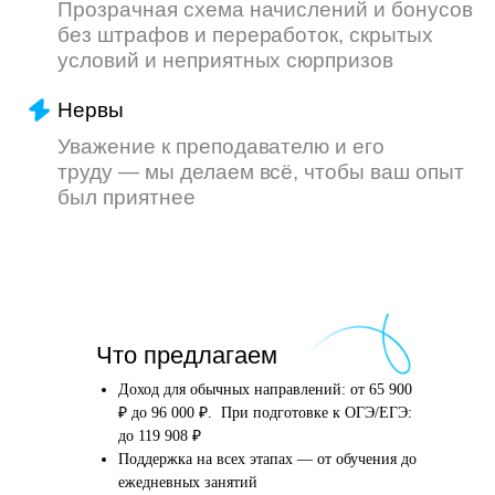
Что произойдёт
Что предлагаем
после того, как вы
оставите заявку
Доход для обычных направлений: от 65 900
₽ до 96 000 ₽. При подготовке к ОГЭ/ЕГЭ:
до 119 908 ₽
Поддержка на всех этапах — от обучения до
Английский язык
Школьные предметы
ежедневных занятий