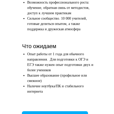
Возможность профессионального роста:
Этап 1
Этап 2
обучение, обратная связь от методистов,
Аудиоинтервью
Вводн
доступ к лучшим практикам
Сильное сообщество. 10 000 учителей,
10–20 минут
1 час
готовые делиться опытом, а также
поддержка и дружеская атмосфера
Отвечаете по-английски на 4 вопроса
Знакомим
о вашем образовании и опыте
нашего в
Как это сделать →
Что ожидаем
Опыт работы от 1 года для обычного
направления. Для подготовки к ОГЭ и
ЕГЭ также нужен опыт подготовки двух и
более учеников
Начать преподавать
Высшее образование (профильное или
смежное)
Наличие ноутбука/ПК и стабильного
интернета