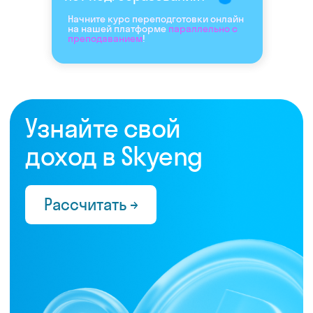
Начните курс переподготовки онлайн
на нашей платформе
параллельно с
преподаванием
!
Нас выбрали 10 000+
преподавателей,
которые ценят:
Время
Готовые планы и материалы, онлайн-
платформа с автопроверкой заданий,
поддержка 24/7 и никакой бюрократии
Деньги
Прозрачная схема начислений и бонусов без
штрафов и переработок, скрытых условий
и неприятных сюрпризов
Нервы
Уважение к преподавателю и его