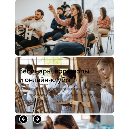
и студентов. А когда окончила
педагогический университет, пошла
преподавать в школу. Проработав в ней
5 лет, я поняла, что нужно двигать...
Читать полностью →
Вебинары, воркшопы
и онлайн-клубы
Участвуйте в мероприятиях
или проводите свои — вас примут
и поддержат