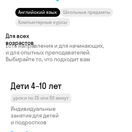
Индивидуальные
Индивид
Английский язык
Школьные предметы
занятия для детей
занятия 
и подростков
програм
Компьютерные курсы
Подробнее →
Подробне
Узнайте свой
доход в Skyeng
Рассчитать →