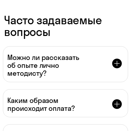
Даю согласие на
обработку
персональных данных
Даю согласие на
получение рекламы
Можно ли рассказать
об опыте лично
Перейти к анкете
методисту?
Каким образом
происходит оплата?
Для преподавателей
* По версии Smart Ranking, 2024 г.
Материалы к урокам