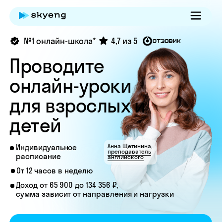
№1 онлайн-школа*
4,7 из 5
Проводите
онлайн-уроки
для взрослых и
детей
Анна Щетинина,
Индивидуальное
преподаватель
расписание
английского
От 12 часов в неделю
Доход от 65 900 до 134 356 ₽,
сумма зависит от направления и нагрузки