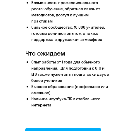
Возможность профессионального
Этап 1
Этап 2
роста: обучение, обратная связь от
Аудиоинтервью
Ввод
методистов, доступ к лучшим
практикам
10–20 минут
1 час
Сильное сообщество. 10 000 учителей,
готовые делиться опытом, а также
Отвечаете по-английски на 4 вопроса
Знакоми
поддержка и дружеская атмосфера
о вашем образовании и опыте
нашего 
Как это сделать →
Что ожидаем
Опыт работы от 1 года для обычного
направления. Для подготовки к ОГЭ и
ЕГЭ также нужен опыт подготовки двух и
более учеников
Начать преподавать
Высшее образование (профильное или
смежное)
Наличие ноутбука/ПК и стабильного
интернета