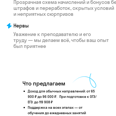
Что произойдёт
после того, как вы
Что предлагаем
оставите заявку
Доход для обычных направлений: от 65
900 ₽ до 96 000 ₽. При подготовке к ОГЭ/
ЕГЭ: до 119 908 ₽
Поддержка на всех этапах — от
Английский язык
Школьные предметы
обучения до ежедневных занятий