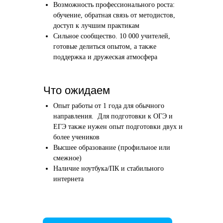
Возможность профессионального роста:
Этап 1
Этап 2
обучение, обратная связь от методистов,
Аудиоинтервью
Вводн
доступ к лучшим практикам
Сильное сообщество. 10 000 учителей,
10–20 минут
1 час
готовые делиться опытом, а также
поддержка и дружеская атмосфера
Отвечаете по-английски на 4 вопроса
Знакомим
о вашем образовании и опыте
нашего в
Как это сделать →
Что ожидаем
Опыт работы от 1 года для обычного
направления. Для подготовки к ОГЭ и
ЕГЭ также нужен опыт подготовки двух и
более учеников
Начать преподавать
Высшее образование (профильное или
смежное)
Наличие ноутбука/ПК и стабильного
интернета