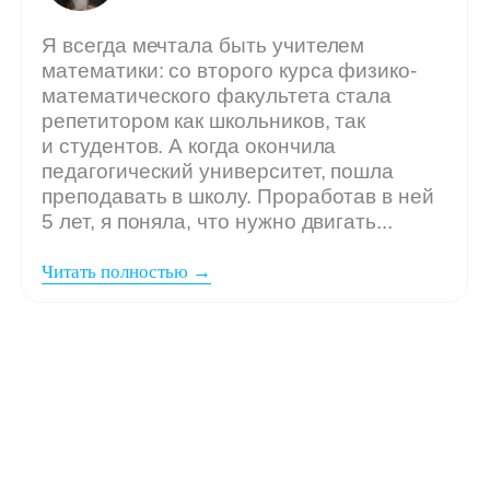
Мы ждём
вашу заявку,
если: