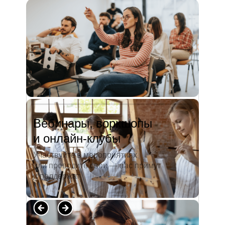
и студентов. А когда окончила
педагогический университет, пошла
преподавать в школу. Проработав в ней
5 лет, я поняла, что нужно двигать...
Читать полностью →
Вебинары, воркшопы
и онлайн-клубы
Участвуйте в мероприятиях
или проводите свои — вас примут
и поддержат