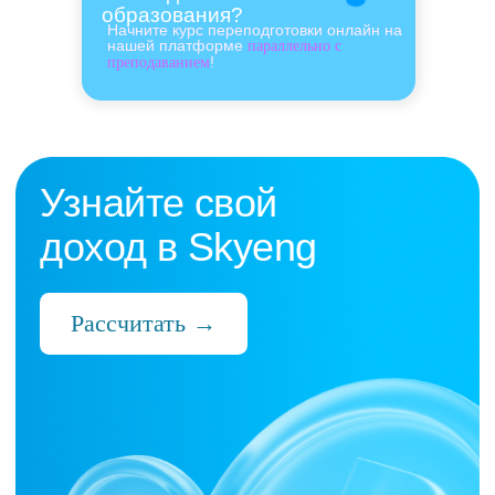
образования?
Начните курс переподготовки онлайн на
нашей платформе
параллельно с
!
преподаванием
Нас выбрали 10 000+
преподавателей,
которые ценят:
Время
Готовые планы и материалы, онлайн-
платформа с автопроверкой заданий,
поддержка 24/7 и никакой бюрократии
Деньги
Прозрачная схема начислений и бонусов
без штрафов и переработок, скрытых
условий и неприятных сюрпризов
Нервы
Уважение к преподавателю и его