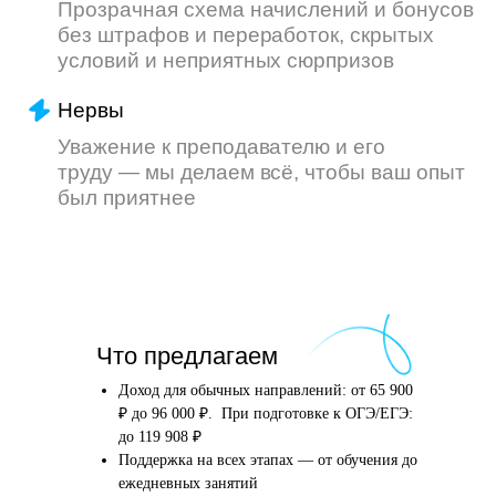
Что произойдёт
Что предлагаем
после того, как вы
оставите заявку
Доход для обычных направлений: от 65 900
₽ до 96 000 ₽. При подготовке к ОГЭ/ЕГЭ:
до 119 908 ₽
Поддержка на всех этапах — от обучения до
Английский язык
Школьные предметы
ежедневных занятий