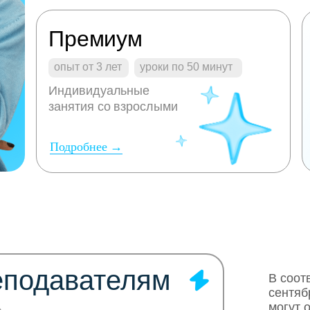
Премиум
опыт от 3 лет
уроки по 50 минут
Индивидуальные
занятия со взрослыми
Подробнее →
еподавателям
В соот
сентяб
могут 