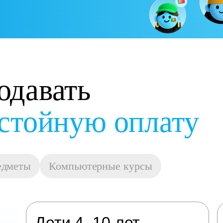
одавать
овиях
едметы
Компьютерные курсы
Дети 4–10 лет