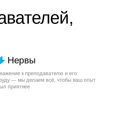
авателей,
Нервы
важение к преподавателю и его
руду — мы делаем всё, чтобы ваш опыт
ыл приятнее