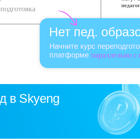
е
педаго
подготовка
Нет пед. образ
Начните курс переподгот
платформе
параллельно с
д в Skyeng