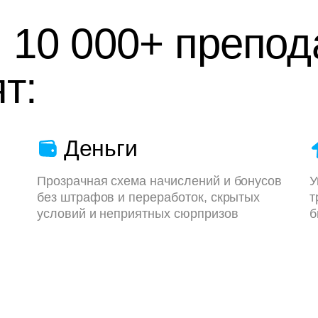
 10 000+ препод
т:
Деньги
Прозрачная схема начислений и бонусов
У
без штрафов и переработок, скрытых
т
условий и неприятных сюрпризов
б