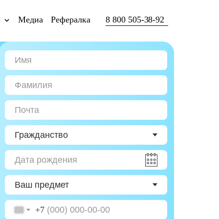
ы
Медиа
Рефералка
8 800 505-38-92
+7