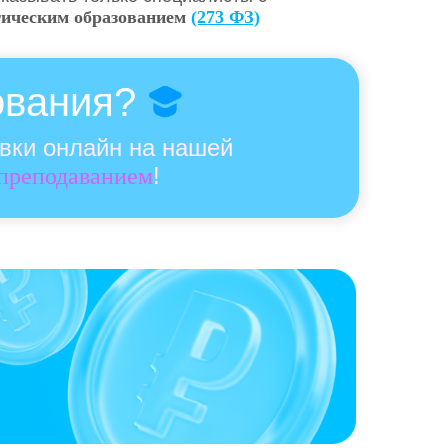
гическим образованием
(273 ФЗ)
ования?
овки онлайн на нашей
!
 преподаванием