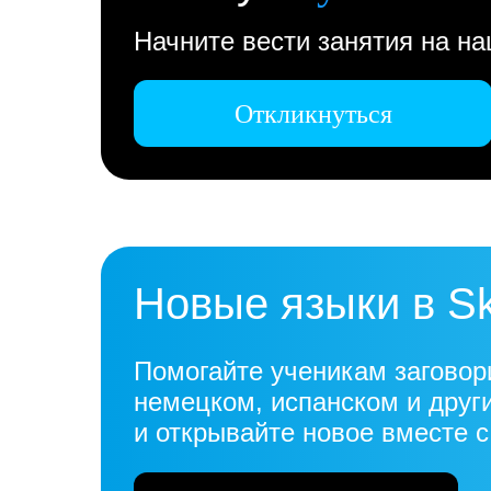
Начните вести занятия на н
Откликнуться
Новые языки в S
Помогайте ученикам заговор
немецком, испанском и друг
и открывайте новое вместе 