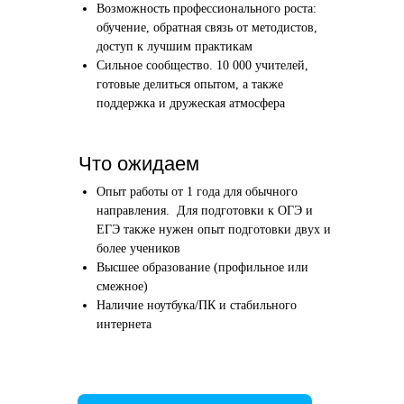
Возможность профессионального роста:
Этап 1
Этап 2
обучение, обратная связь от методистов,
Аудиоинтервью
Вводн
доступ к лучшим практикам
Сильное сообщество. 10 000 учителей,
10–20 минут
1 час
готовые делиться опытом, а также
поддержка и дружеская атмосфера
Отвечаете по-английски на 4 вопроса
Знакомим
о вашем образовании и опыте
нашего в
Как это сделать →
Что ожидаем
Опыт работы от 1 года для обычного
направления. Для подготовки к ОГЭ и
ЕГЭ также нужен опыт подготовки двух и
более учеников
Начать преподавать
Высшее образование (профильное или
смежное)
Наличие ноутбука/ПК и стабильного
интернета