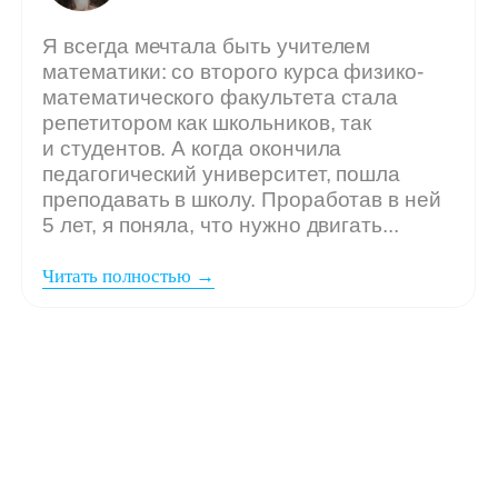
Мы ждём
вашу заявку,
если: