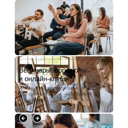
и студентов. А когда окончила
педагогический университет, пошла
преподавать в школу. Проработав в ней
5 лет, я поняла, что нужно двигать...
Читать полностью →
Вебинары, воркшопы
и онлайн-клубы
Участвуйте в мероприятиях
или проводите свои — вас примут
и поддержат