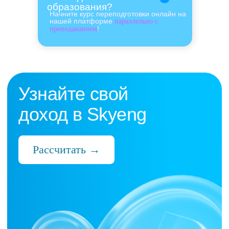
образования?
Начните курс переподготовки онлайн на
нашей платформе
параллельно с
!
преподаванием
Нас выбрали 10 000+
преподавателей,
которые ценят:
Время
Готовые планы и материалы, онлайн-
платформа с автопроверкой заданий,
поддержка 24/7 и никакой бюрократии
Деньги
Прозрачная схема начислений и бонусов
без штрафов и переработок, скрытых
условий и неприятных сюрпризов
Нервы
Уважение к преподавателю и его