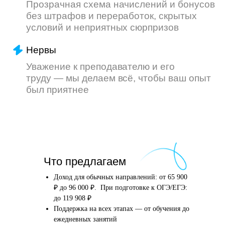
Что произойдёт
Что предлагаем
после того, как вы
оставите заявку
Доход для обычных направлений: от 65 900
₽ до 96 000 ₽. При подготовке к ОГЭ/ЕГЭ:
до 119 908 ₽
Поддержка на всех этапах — от обучения до
Английский язык
Школьные предметы
ежедневных занятий