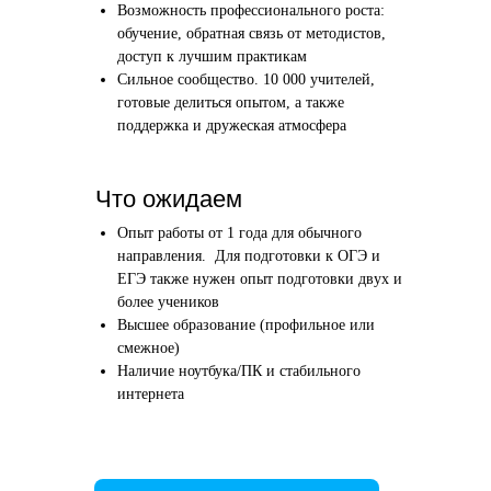
Возможность профессионального роста:
Этап 1
Этап 2
обучение, обратная связь от методистов,
Аудиоинтервью
Вводн
доступ к лучшим практикам
Сильное сообщество. 10 000 учителей,
10–20 минут
1 час
готовые делиться опытом, а также
поддержка и дружеская атмосфера
Отвечаете по-английски на 4 вопроса
Знакомим
о вашем образовании и опыте
нашего в
Как это сделать →
Что ожидаем
Опыт работы от 1 года для обычного
направления. Для подготовки к ОГЭ и
ЕГЭ также нужен опыт подготовки двух и
более учеников
Начать преподавать
Высшее образование (профильное или
смежное)
Наличие ноутбука/ПК и стабильного
интернета