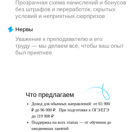
Что произойдёт
Что предлагаем
после того, как вы
оставите заявку
Доход для обычных направлений: от 65 900
₽ до 96 000 ₽. При подготовке к ОГЭ/ЕГЭ:
до 119 908 ₽
Поддержка на всех этапах — от обучения до
Английский язык
Школьные предметы
ежедневных занятий