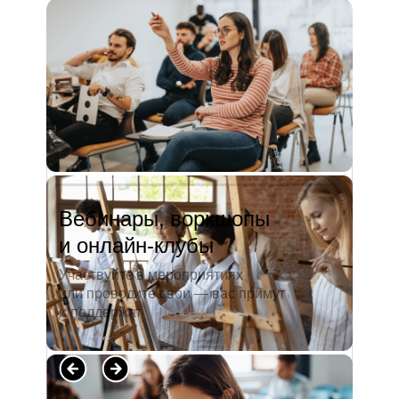
и студентов. А когда окончила
педагогический университет, пошла
преподавать в школу. Проработав в ней
5 лет, я поняла, что нужно двигать...
Читать полностью →
Вебинары, воркшопы
и онлайн-клубы
Участвуйте в мероприятиях
или проводите свои — вас примут
и поддержат