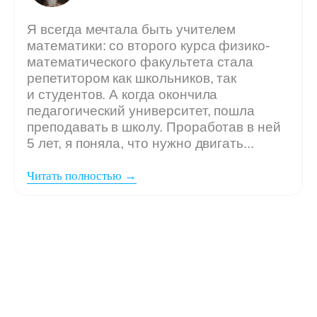
Мы ждём
вашу заявку,
если: