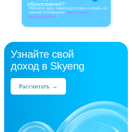
образования?
Начните курс переподготовки онлайн на
нашей платформе
параллельно с
!
преподаванием
Нас выбрали 10 000+
преподавателей,
которые ценят:
Время
Готовые планы и материалы, онлайн-
платформа с автопроверкой заданий,
поддержка 24/7 и никакой бюрократии
Деньги
Прозрачная схема начислений и бонусов
без штрафов и переработок, скрытых
условий и неприятных сюрпризов
Нервы
Уважение к преподавателю и его