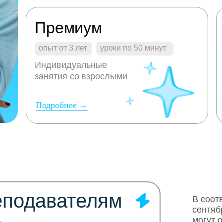
Премиум
опыт от 3 лет
уроки по 50 минут
Индивидуальные
занятия со взрослыми
Подробнее →
еподавателям
В соот
сентяб
могут 