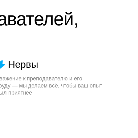
авателей,
Нервы
важение к преподавателю и его
руду — мы делаем всё, чтобы ваш опыт
ыл приятнее