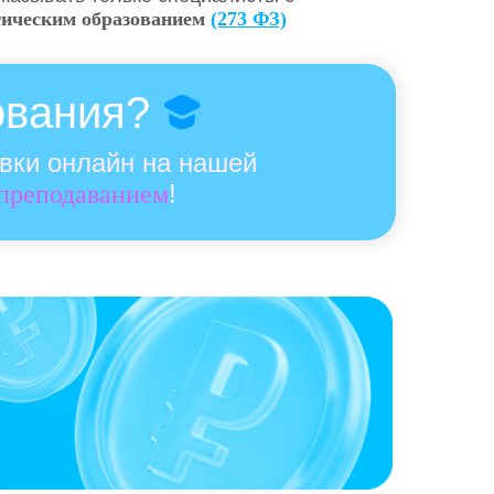
гическим образованием
(273 ФЗ)
ования?
овки онлайн на нашей
!
 преподаванием