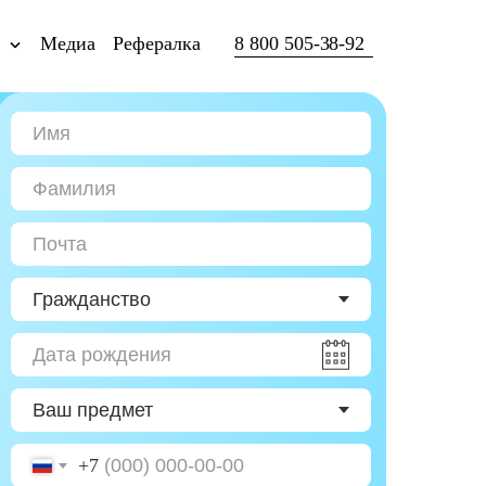
ы
Медиа
Рефералка
8 800 505-38-92
+7