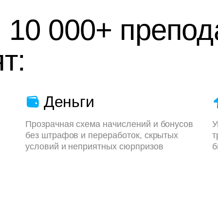
 10 000+ препод
т:
Деньги
Прозрачная схема начислений и бонусов
У
без штрафов и переработок, скрытых
т
условий и неприятных сюрпризов
б