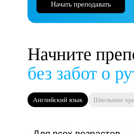
Начать преподавать
Начните преп
и получать д
Английский язык
Школьные пр
Для всех возрастов