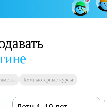
одавать
остойную оплату
едметы
Компьютерные курсы
Дети 4–10 лет