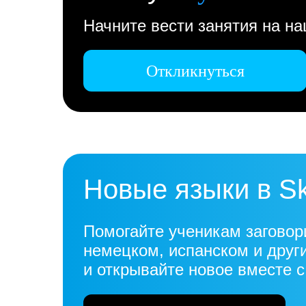
Начните вести занятия на н
Откликнуться
Новые языки в S
Помогайте ученикам заговор
немецком, испанском и друг
и открывайте новое вместе 