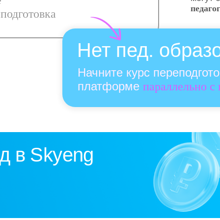
е
педаго
подготовка
Нет пед. образ
Начните курс переподгот
платформе
параллельно с
д в Skyeng