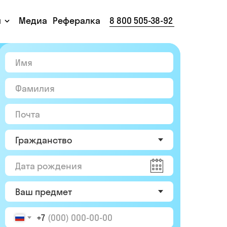
ы
Медиа
Рефералка
8 800 505-38-92
+7