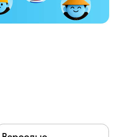
ту
Взрослые