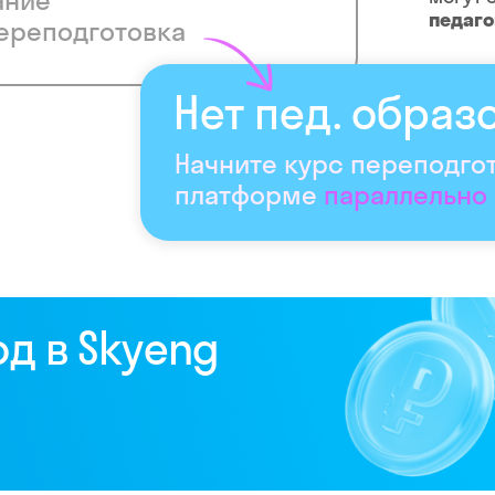
ание
педаг
ереподготовка
Нет пед. образ
Начните курс переподго
платформе
параллельно
од в Skyeng