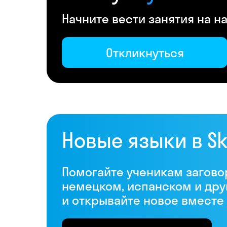
Начните вести занятия на 
Откликнуться
Новые языки в S
Помогайте ученикам загово
немецком, испанском и дру
и открывайте новое вместе