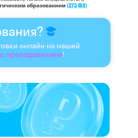
огическим образованием
(273 ФЗ)
ования?
товки онлайн на нашей
 с преподаванием
!