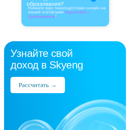
образования?
Начните курс переподготовки онлайн на
нашей платформе
параллельно с
!
преподаванием
Нас выбрали 10 000+
преподавателей,
которые ценят:
Время
Готовые планы и материалы, онлайн-
платформа с автопроверкой заданий,
поддержка 24/7 и никакой бюрократии
Деньги
Прозрачная схема начислений и бонусов
без штрафов и переработок, скрытых
условий и неприятных сюрпризов
Нервы
Уважение к преподавателю и его