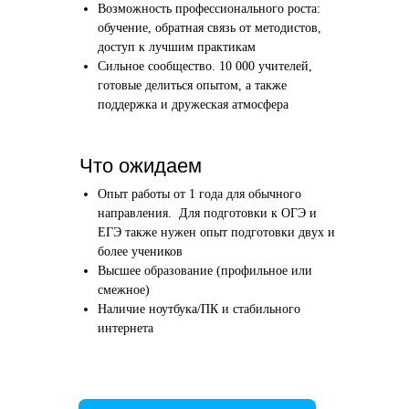
Возможность профессионального роста:
Этап 1
Этап 2
обучение, обратная связь от методистов,
Аудиоинтервью
Вводн
доступ к лучшим практикам
Сильное сообщество. 10 000 учителей,
10–20 минут
1 час
готовые делиться опытом, а также
поддержка и дружеская атмосфера
Отвечаете по-английски на 4 вопроса
Знакомим
о вашем образовании и опыте
нашего в
Как это сделать →
Что ожидаем
Опыт работы от 1 года для обычного
направления. Для подготовки к ОГЭ и
ЕГЭ также нужен опыт подготовки двух и
более учеников
Начать преподавать
Высшее образование (профильное или
смежное)
Наличие ноутбука/ПК и стабильного
интернета