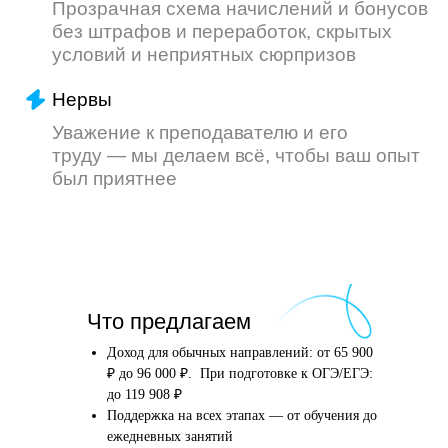
Что произойдёт
Что предлагаем
после того, как вы
оставите заявку
Доход для обычных направлений: от 65 900
₽ до 96 000 ₽. При подготовке к ОГЭ/ЕГЭ:
до 119 908 ₽
Поддержка на всех этапах — от обучения до
Английский язык
Школьные предметы
ежедневных занятий