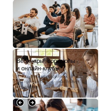
и студентов. А когда окончила
педагогический университет, пошла
преподавать в школу. Проработав в ней
5 лет, я поняла, что нужно двигать...
Читать полностью →
Вебинары, воркшопы
и онлайн-клубы
Участвуйте в мероприятиях
или проводите свои — вас примут
и поддержат