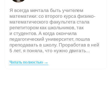
Мы ждём
вашу заявку,
если: