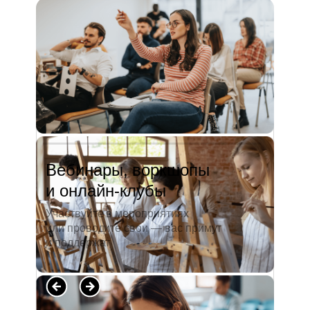
и студентов. А когда окончила
педагогический университет, пошла
преподавать в школу. Проработав в ней
5 лет, я поняла, что нужно двигать...
Читать полностью →
Вебинары, воркшопы
и онлайн-клубы
Участвуйте в мероприятиях
или проводите свои — вас примут
и поддержат