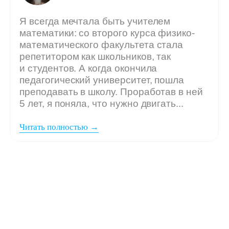
Мы ждём
вашу заявку,
если: