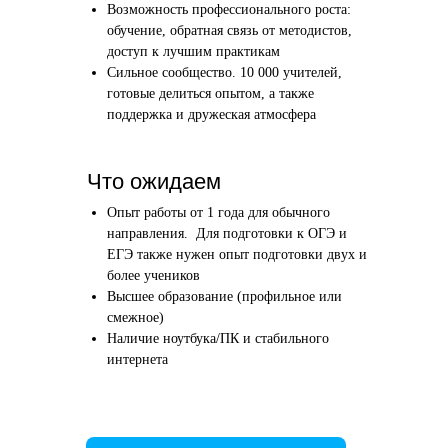
Возможность профессионального роста:
Этап 1
Этап 2
обучение, обратная связь от методистов,
Аудиоинтервью
Вводн
доступ к лучшим практикам
Сильное сообщество. 10 000 учителей,
10–20 минут
1 час
готовые делиться опытом, а также
поддержка и дружеская атмосфера
Отвечаете по-английски на 4 вопроса
Знакомим
о вашем образовании и опыте
нашего в
Как это сделать →
Что ожидаем
Опыт работы от 1 года для обычного
направления. Для подготовки к ОГЭ и
ЕГЭ также нужен опыт подготовки двух и
более учеников
Начать преподавать
Высшее образование (профильное или
смежное)
Наличие ноутбука/ПК и стабильного
интернета