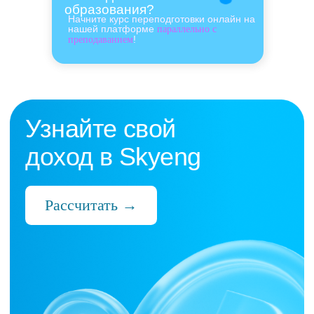
образования?
Начните курс переподготовки онлайн на
нашей платформе
параллельно с
!
преподаванием
Нас выбрали 10 000+
преподавателей,
которые ценят:
Время
Готовые планы и материалы, онлайн-
платформа с автопроверкой заданий,
поддержка 24/7 и никакой бюрократии
Деньги
Прозрачная схема начислений и бонусов
без штрафов и переработок, скрытых
условий и неприятных сюрпризов
Нервы
Уважение к преподавателю и его