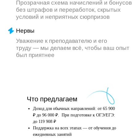
Что произойдёт
Что предлагаем
после того, как вы
оставите заявку
Доход для обычных направлений: от 65 900
₽ до 96 000 ₽. При подготовке к ОГЭ/ЕГЭ:
до 119 908 ₽
Поддержка на всех этапах — от обучения до
Английский язык
Школьные предметы
ежедневных занятий