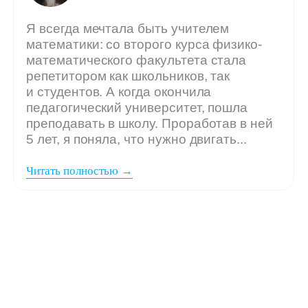
Мы ждём
вашу заявку,
если: