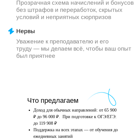
Что произойдёт
Что предлагаем
после того, как вы
оставите заявку
Доход для обычных направлений: от 65 900
₽ до 96 000 ₽. При подготовке к ОГЭ/ЕГЭ:
до 119 908 ₽
Поддержка на всех этапах — от обучения до
Английский язык
Школьные предметы
ежедневных занятий