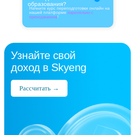
образования?
Начните курс переподготовки онлайн на
нашей платформе
параллельно с
!
преподаванием
Нас выбрали 10 000+
преподавателей,
которые ценят:
Время
Готовые планы и материалы, онлайн-
платформа с автопроверкой заданий,
поддержка 24/7 и никакой бюрократии
Деньги
Прозрачная схема начислений и бонусов
без штрафов и переработок, скрытых
условий и неприятных сюрпризов
Нервы
Уважение к преподавателю и его