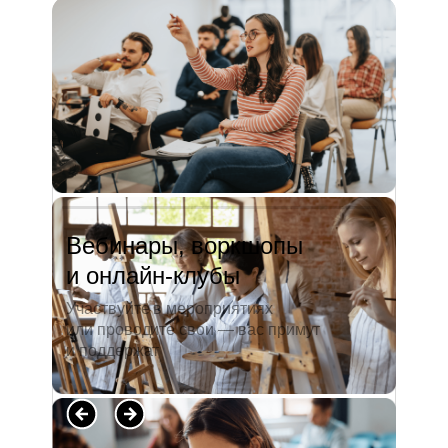
и студентов. А когда окончила
педагогический университет, пошла
преподавать в школу. Проработав в ней
5 лет, я поняла, что нужно двигать...
Читать полностью →
Вебинары, воркшопы
и онлайн-клубы
Участвуйте в мероприятиях
или проводите свои — вас примут
и поддержат