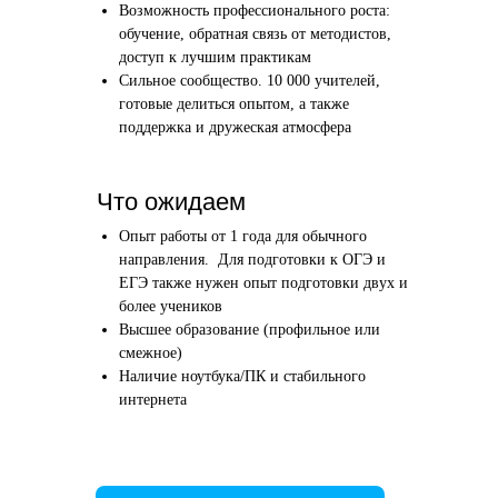
Возможность профессионального роста:
Этап 1
Этап 2
обучение, обратная связь от методистов,
Аудиоинтервью
Вводн
доступ к лучшим практикам
Сильное сообщество. 10 000 учителей,
10–20 минут
1 час
готовые делиться опытом, а также
поддержка и дружеская атмосфера
Отвечаете по-английски на 4 вопроса
Знакомим
о вашем образовании и опыте
нашего в
Как это сделать →
Что ожидаем
Опыт работы от 1 года для обычного
направления. Для подготовки к ОГЭ и
ЕГЭ также нужен опыт подготовки двух и
более учеников
Начать преподавать
Высшее образование (профильное или
смежное)
Наличие ноутбука/ПК и стабильного
интернета