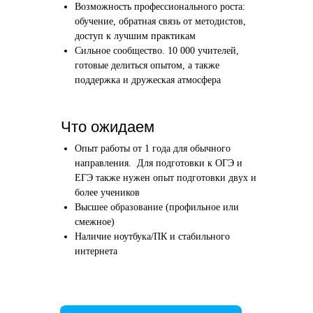
Возможность профессионального роста:
Этап 1
Этап 2
обучение, обратная связь от методистов,
Аудиоинтервью
Вводн
доступ к лучшим практикам
Сильное сообщество. 10 000 учителей,
10–20 минут
1 час
готовые делиться опытом, а также
поддержка и дружеская атмосфера
Отвечаете по-английски на 4 вопроса
Знакомим
о вашем образовании и опыте
нашего в
Как это сделать →
Что ожидаем
Опыт работы от 1 года для обычного
направления. Для подготовки к ОГЭ и
ЕГЭ также нужен опыт подготовки двух и
более учеников
Начать преподавать
Высшее образование (профильное или
смежное)
Наличие ноутбука/ПК и стабильного
интернета