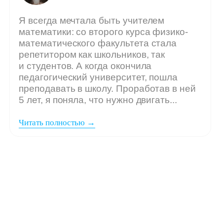
Мы ждём
вашу заявку,
если: