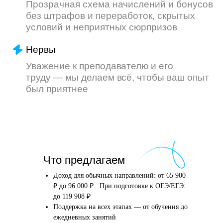
Что произойдёт
Что предлагаем
после того, как вы
оставите заявку
Доход для обычных направлений: от 65 900
₽ до 96 000 ₽. При подготовке к ОГЭ/ЕГЭ:
до 119 908 ₽
Поддержка на всех этапах — от обучения до
Английский язык
Школьные предметы
ежедневных занятий