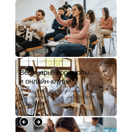
и студентов. А когда окончила
педагогический университет, пошла
преподавать в школу. Проработав в ней
5 лет, я поняла, что нужно двигать...
Читать полностью →
Вебинары, воркшопы
и онлайн-клубы
Участвуйте в мероприятиях
или проводите свои — вас примут
и поддержат