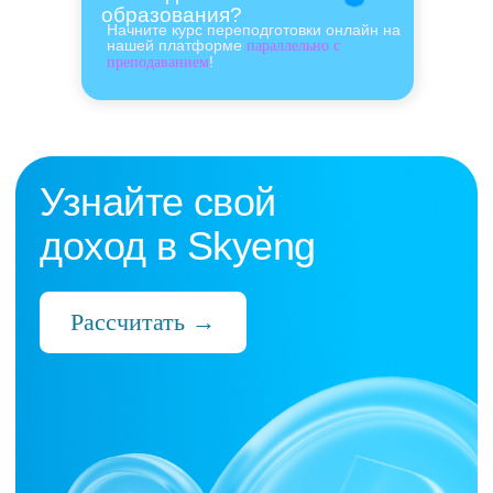
образования?
Начните курс переподготовки онлайн на
нашей платформе
параллельно с
!
преподаванием
Нас выбрали 10 000+
преподавателей,
которые ценят:
Время
Готовые планы и материалы, онлайн-
платформа с автопроверкой заданий,
поддержка 24/7 и никакой бюрократии
Деньги
Прозрачная схема начислений и бонусов
без штрафов и переработок, скрытых
условий и неприятных сюрпризов
Нервы
Уважение к преподавателю и его