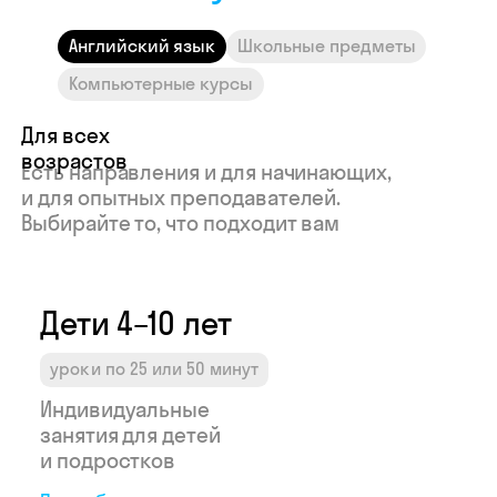
Индивидуальные
Индивид
Английский язык
Школьные предметы
занятия для детей
занятия 
и подростков
програм
Компьютерные курсы
Подробнее →
Подробне
Узнайте свой
доход в Skyeng
Рассчитать →