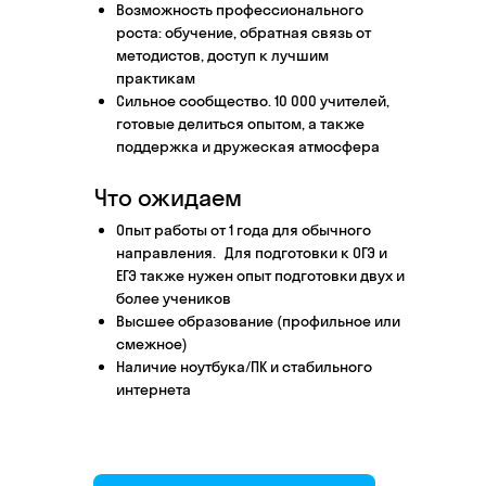
Возможность профессионального
Этап 1
Этап 2
роста: обучение, обратная связь от
Аудиоинтервью
Ввод
методистов, доступ к лучшим
практикам
10–20 минут
1 час
Сильное сообщество. 10 000 учителей,
готовые делиться опытом, а также
Отвечаете по-английски на 4 вопроса
Знакоми
поддержка и дружеская атмосфера
о вашем образовании и опыте
нашего 
Как это сделать →
Что ожидаем
Опыт работы от 1 года для обычного
направления. Для подготовки к ОГЭ и
ЕГЭ также нужен опыт подготовки двух и
более учеников
Начать преподавать
Высшее образование (профильное или
смежное)
Наличие ноутбука/ПК и стабильного
интернета