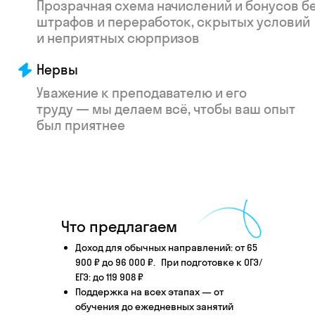
Что произойдёт
после того, как вы
Что предлагаем
оставите заявку
Доход для обычных направлений: от 65
900 ₽ до 96 000 ₽. При подготовке к ОГЭ/
ЕГЭ: до 119 908 ₽
Поддержка на всех этапах — от
Английский язык
Школьные предметы
обучения до ежедневных занятий