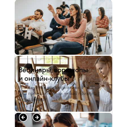
и студентов. А когда окончила
педагогический университет, пошла
преподавать в школу. Проработав в ней
5 лет, я поняла, что нужно двигать...
Читать полностью →
Вебинары, воркшопы
и онлайн-клубы
Участвуйте в мероприятиях
или проводите свои — вас примут
и поддержат