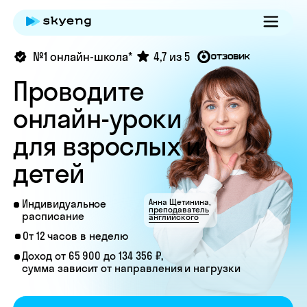
№1 онлайн-школа*
4,7 из 5
Проводите
онлайн-уроки
для взрослых и
детей
Анна Щетинина,
Индивидуальное
преподаватель
расписание
английского
От 12 часов в неделю
Доход от 65 900 до 134 356 ₽,
сумма зависит от направления и нагрузки