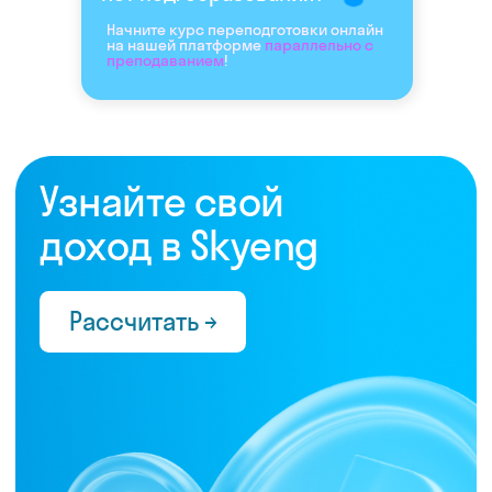
Начните курс переподготовки онлайн
на нашей платформе
параллельно с
преподаванием
!
Нас выбрали 10 000+
преподавателей,
которые ценят:
Время
Готовые планы и материалы, онлайн-
платформа с автопроверкой заданий,
поддержка 24/7 и никакой бюрократии
Деньги
Прозрачная схема начислений и бонусов без
штрафов и переработок, скрытых условий
и неприятных сюрпризов
Нервы
Уважение к преподавателю и его