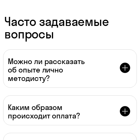
Даю согласие на
обработку
персональных данных
Даю согласие на
получение рекламы
Можно ли рассказать
об опыте лично
Перейти к анкете
методисту?
Каким образом
происходит оплата?
Для преподавателей
* По версии Smart Ranking, 2024 г.
Материалы к урокам