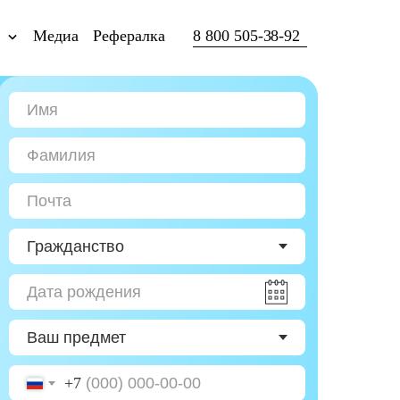
ы
Медиа
Рефералка
8 800 505-38-92
+7