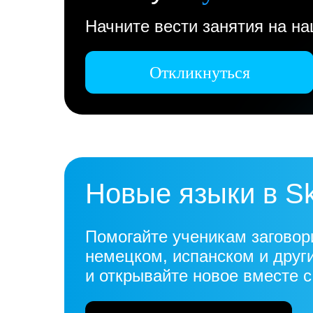
Начните вести занятия на н
Откликнуться
Новые языки в S
Помогайте ученикам заговор
немецком, испанском и друг
и открывайте новое вместе 