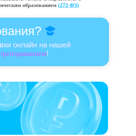
гическим образованием
(273 ФЗ)
ования?
овки онлайн на нашей
!
 преподаванием