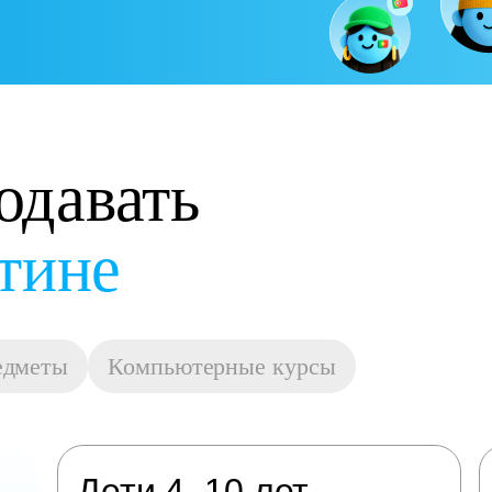
одавать
остойную оплату
едметы
Компьютерные курсы
Дети 4–10 лет