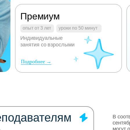
Премиум
опыт от 3 лет
уроки по 50 минут
Индивидуальные
занятия со взрослыми
Подробнее →
еподавателям
В соот
сентяб
могут 