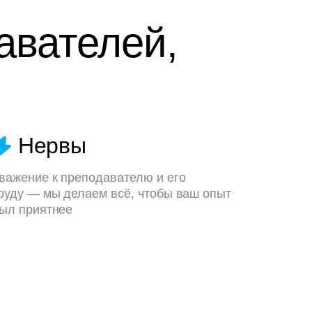
авателей,
Нервы
важение к преподавателю и его
руду — мы делаем всё, чтобы ваш опыт
ыл приятнее