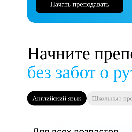
Начать преподавать
Начните преп
и получать д
Английский язык
Школьные пр
Для всех возрастов