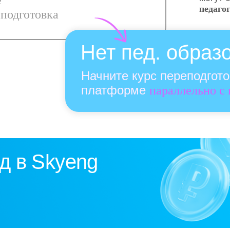
е
педаго
подготовка
Нет пед. образ
Начните курс переподгот
платформе
параллельно с
д в Skyeng