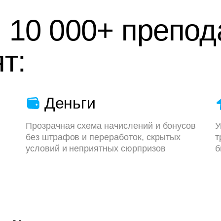
 10 000+ препод
т:
Деньги
Прозрачная схема начислений и бонусов
У
без штрафов и переработок, скрытых
т
условий и неприятных сюрпризов
б