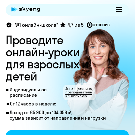
№1 онлайн-школа*
4,7 из 5
Проводите
онлайн-уроки
для взрослых и
детей
Анна Щетинина,
Индивидуальное
преподаватель
расписание
английского
От 12 часов в неделю
Доход от 65 900 до 134 356 ₽,
сумма зависит от направления и нагрузки