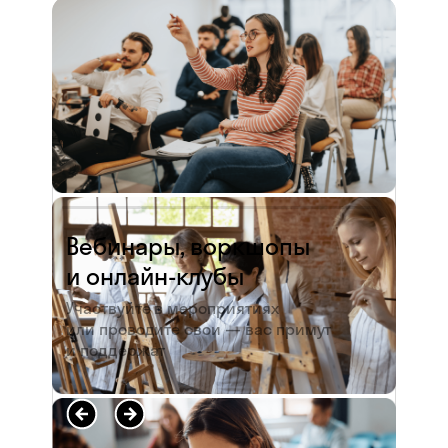
и студентов. А когда окончила
педагогический университет, пошла
преподавать в школу. Проработав в ней
5 лет, я поняла, что нужно двигать...
Читать полностью →
Вебинары, воркшопы
и онлайн-клубы
Участвуйте в мероприятиях
или проводите свои — вас примут
и поддержат