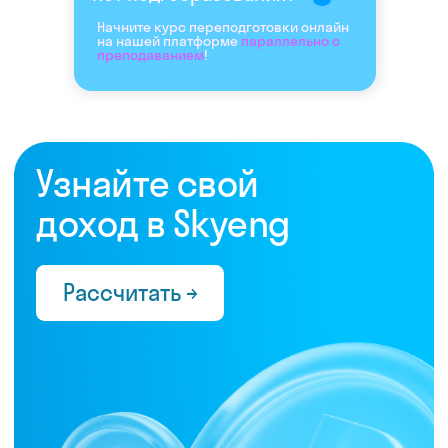
Начните курс переподготовки онлайн
на нашей платформе
параллельно с
преподаванием
!
Нас выбрали 10 000+
преподавателей,
которые ценят:
Время
Готовые планы и материалы, онлайн-
платформа с автопроверкой заданий,
поддержка 24/7 и никакой бюрократии
Деньги
Прозрачная схема начислений и бонусов без
штрафов и переработок, скрытых условий
и неприятных сюрпризов
Нервы
Уважение к преподавателю и его