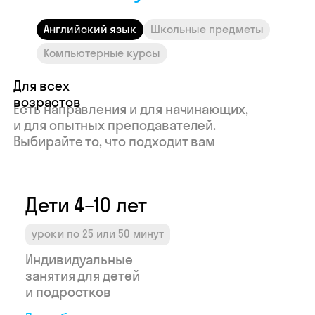
Индивидуальные
Индивид
Английский язык
Школьные предметы
занятия для детей
занятия 
и подростков
програм
Компьютерные курсы
Подробнее →
Подробне
Узнайте свой
доход в Skyeng
Рассчитать →