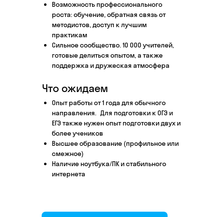
Возможность профессионального
Этап 1
Этап 2
роста: обучение, обратная связь от
Аудиоинтервью
Ввод
методистов, доступ к лучшим
практикам
10–20 минут
1 час
Сильное сообщество. 10 000 учителей,
готовые делиться опытом, а также
Отвечаете по-английски на 4 вопроса
Знакоми
поддержка и дружеская атмосфера
о вашем образовании и опыте
нашего 
Как это сделать →
Что ожидаем
Опыт работы от 1 года для обычного
направления. Для подготовки к ОГЭ и
ЕГЭ также нужен опыт подготовки двух и
более учеников
Начать преподавать
Высшее образование (профильное или
смежное)
Наличие ноутбука/ПК и стабильного
интернета