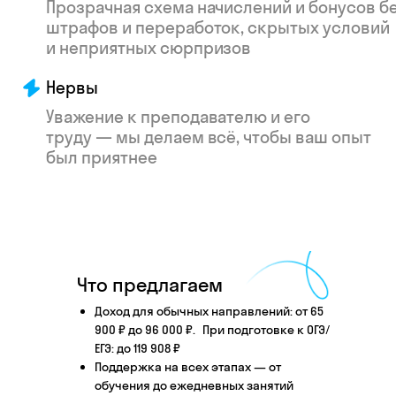
Что произойдёт
после того, как вы
Что предлагаем
оставите заявку
Доход для обычных направлений: от 65
900 ₽ до 96 000 ₽. При подготовке к ОГЭ/
ЕГЭ: до 119 908 ₽
Поддержка на всех этапах — от
Английский язык
Школьные предметы
обучения до ежедневных занятий