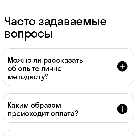
Даю согласие на
обработку
персональных данных
Даю согласие на
получение рекламы
Можно ли рассказать
об опыте лично
Перейти к анкете
методисту?
Каким образом
происходит оплата?
Для преподавателей
* По версии Smart Ranking, 2024 г.
Материалы к урокам