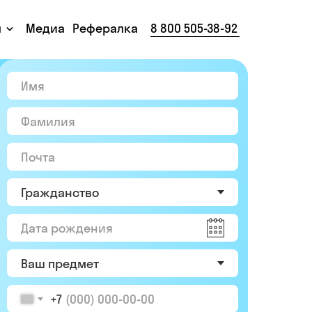
ы
Медиа
Рефералка
8 800 505-38-92
+7