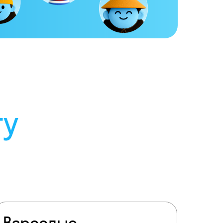
ту
Взрослые