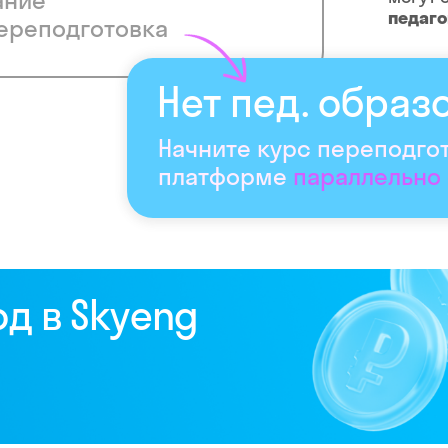
ание
педаг
ереподготовка
Нет пед. образ
Начните курс переподго
платформе
параллельно
од в Skyeng