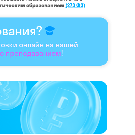
огическим образованием
(273 ФЗ)
ования?
товки онлайн на нашей
 с преподаванием
!