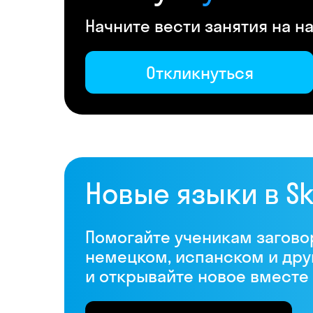
Начните вести занятия на 
Откликнуться
Новые языки в S
Помогайте ученикам загово
немецком, испанском и дру
и открывайте новое вместе