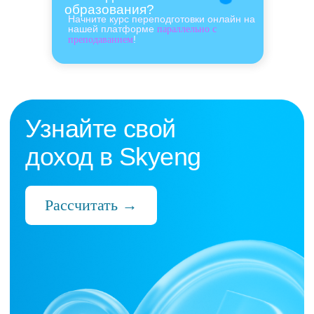
образования?
Начните курс переподготовки онлайн на
нашей платформе
параллельно с
!
преподаванием
Нас выбрали 10 000+
преподавателей,
которые ценят:
Время
Готовые планы и материалы, онлайн-
платформа с автопроверкой заданий,
поддержка 24/7 и никакой бюрократии
Деньги
Прозрачная схема начислений и бонусов
без штрафов и переработок, скрытых
условий и неприятных сюрпризов
Нервы
Уважение к преподавателю и его