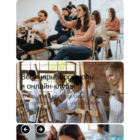
и студентов. А когда окончила
педагогический университет, пошла
преподавать в школу. Проработав в ней
5 лет, я поняла, что нужно двигать...
Читать полностью →
Вебинары, воркшопы
и онлайн-клубы
Участвуйте в мероприятиях
или проводите свои — вас примут
и поддержат