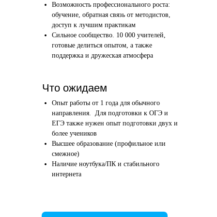
Возможность профессионального роста:
Этап 1
Этап 2
обучение, обратная связь от методистов,
Аудиоинтервью
Вводн
доступ к лучшим практикам
Сильное сообщество. 10 000 учителей,
10–20 минут
1 час
готовые делиться опытом, а также
поддержка и дружеская атмосфера
Отвечаете по-английски на 4 вопроса
Знакомим
о вашем образовании и опыте
нашего в
Как это сделать →
Что ожидаем
Опыт работы от 1 года для обычного
направления. Для подготовки к ОГЭ и
ЕГЭ также нужен опыт подготовки двух и
более учеников
Начать преподавать
Высшее образование (профильное или
смежное)
Наличие ноутбука/ПК и стабильного
интернета