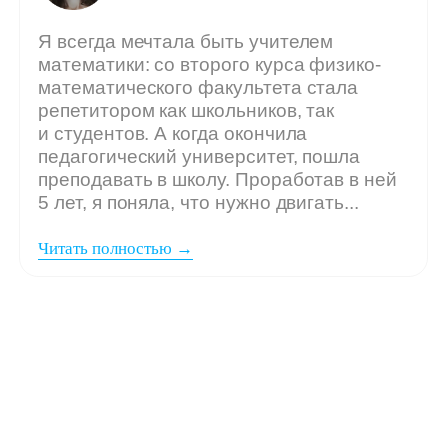
Мы ждём
вашу заявку,
если: