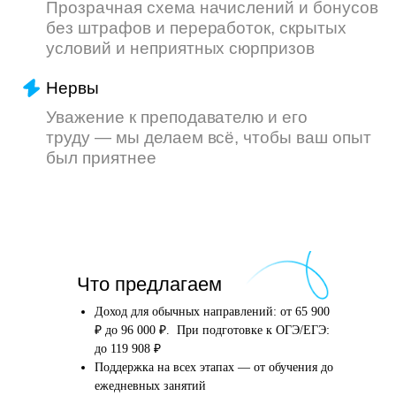
Что произойдёт
Что предлагаем
после того, как вы
оставите заявку
Доход для обычных направлений: от 65 900
₽ до 96 000 ₽. При подготовке к ОГЭ/ЕГЭ:
до 119 908 ₽
Поддержка на всех этапах — от обучения до
Английский язык
Школьные предметы
ежедневных занятий