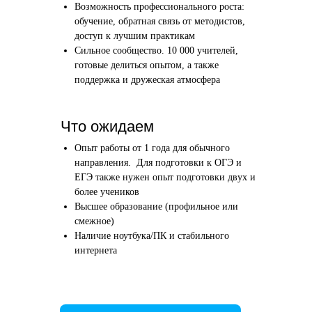
Возможность профессионального роста:
Этап 1
Этап 2
обучение, обратная связь от методистов,
Аудиоинтервью
Вводн
доступ к лучшим практикам
Сильное сообщество. 10 000 учителей,
10–20 минут
1 час
готовые делиться опытом, а также
поддержка и дружеская атмосфера
Отвечаете по-английски на 4 вопроса
Знакомим
о вашем образовании и опыте
нашего в
Как это сделать →
Что ожидаем
Опыт работы от 1 года для обычного
направления. Для подготовки к ОГЭ и
ЕГЭ также нужен опыт подготовки двух и
более учеников
Начать преподавать
Высшее образование (профильное или
смежное)
Наличие ноутбука/ПК и стабильного
интернета