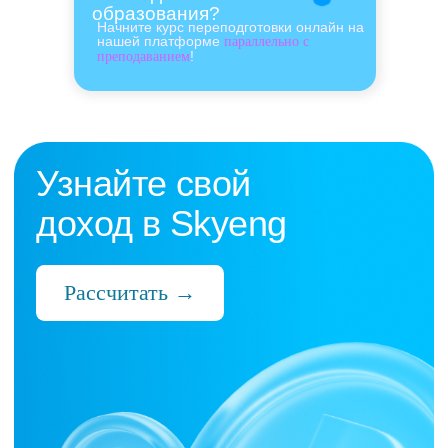
образования?
Начните курс переподготовки онлайн на
нашей платформе
параллельно с
!
преподаванием
Нас выбрали 10 000+
преподавателей,
которые ценят:
Время
Готовые планы и материалы, онлайн-
платформа с автопроверкой заданий,
поддержка 24/7 и никакой бюрократии
Деньги
Прозрачная схема начислений и бонусов
без штрафов и переработок, скрытых
условий и неприятных сюрпризов
Нервы
Уважение к преподавателю и его