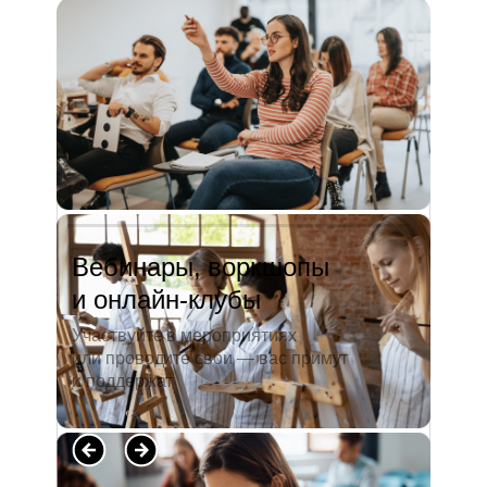
и студентов. А когда окончила
педагогический университет, пошла
преподавать в школу. Проработав в ней
5 лет, я поняла, что нужно двигать...
Читать полностью →
Вебинары, воркшопы
и онлайн-клубы
Участвуйте в мероприятиях
или проводите свои — вас примут
и поддержат