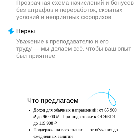
Что произойдёт
Что предлагаем
после того, как вы
оставите заявку
Доход для обычных направлений: от 65 900
₽ до 96 000 ₽. При подготовке к ОГЭ/ЕГЭ:
до 119 908 ₽
Поддержка на всех этапах — от обучения до
Английский язык
Школьные предметы
ежедневных занятий