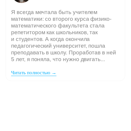
Мы ждём
вашу заявку,
если: