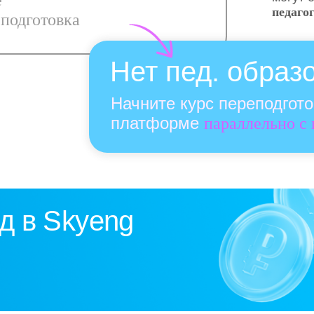
е
педаго
подготовка
Нет пед. образ
Начните курс переподгот
платформе
параллельно с
д в Skyeng