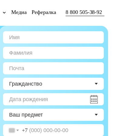
ы
Медиа
Рефералка
8 800 505-38-92
+7