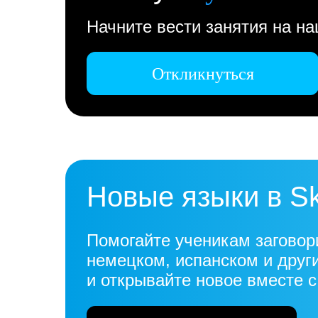
Начните вести занятия на н
Откликнуться
Новые языки в S
Помогайте ученикам заговор
немецком, испанском и друг
и открывайте новое вместе 