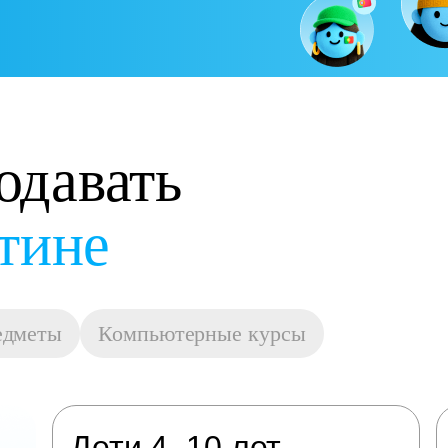
одавать
остойную оплату
едметы
Компьютерные курсы
Дети 4–10 лет