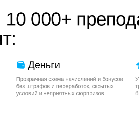
 10 000+ препод
т:
Деньги
Прозрачная схема начислений и бонусов
У
без штрафов и переработок, скрытых
т
условий и неприятных сюрпризов
б