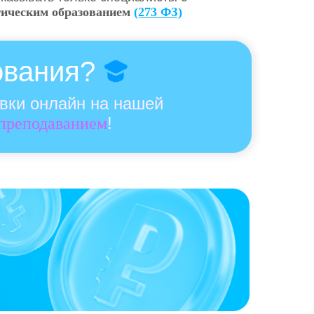
гическим образованием
(273 ФЗ)
ования?
овки онлайн на нашей
!
 преподаванием