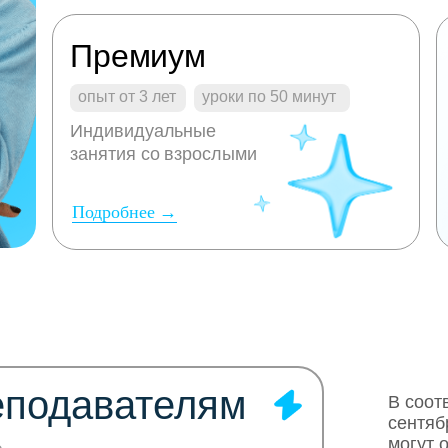
Премиум
опыт от 3 лет
уроки по 50 минут
Индивидуальные
занятия со взрослыми
Подробнее →
еподавателям
В соот
сентяб
могут 