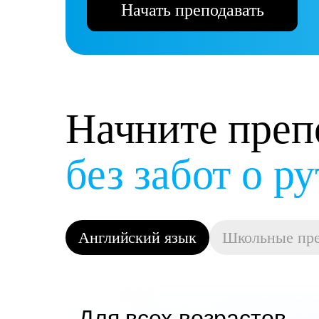
Начать преподавать
Начните преп
и получать д
Английский язык
Школьные пр
Для всех возрастов