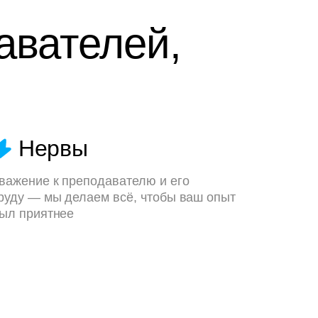
авателей,
Нервы
важение к преподавателю и его
руду — мы делаем всё, чтобы ваш опыт
ыл приятнее