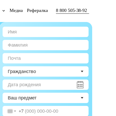
ы
Медиа
Рефералка
8 800 505-38-92
+7