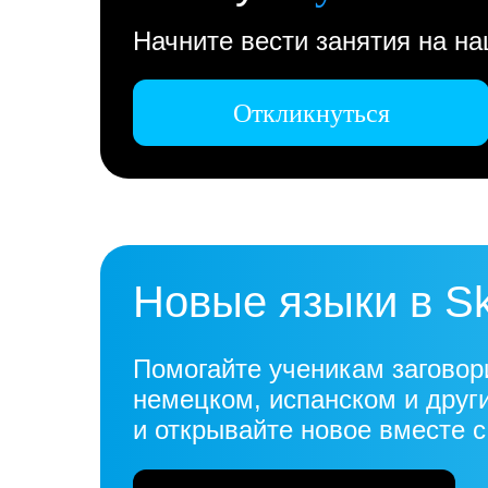
Начните вести занятия на н
Откликнуться
Новые языки в S
Помогайте ученикам заговор
немецком, испанском и друг
и открывайте новое вместе 