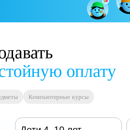
одавать
остойную оплату
едметы
Компьютерные курсы
Дети 4–10 лет