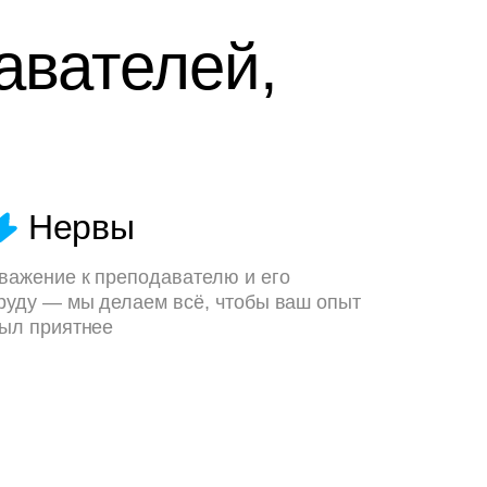
авателей,
Нервы
важение к преподавателю и его
руду — мы делаем всё, чтобы ваш опыт
ыл приятнее