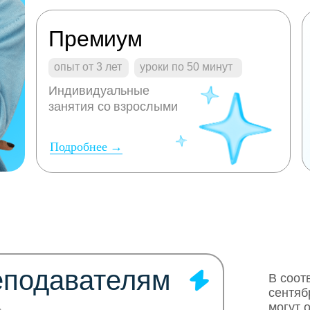
Премиум
опыт от 3 лет
уроки по 50 минут
Индивидуальные
занятия со взрослыми
Подробнее →
еподавателям
В соот
сентяб
могут 