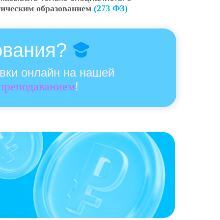
гическим образованием
(273 ФЗ)
ования?
овки онлайн на нашей
!
 преподаванием