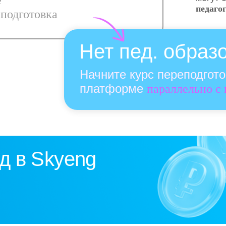
е
педаго
подготовка
Нет пед. образ
Начните курс переподгот
платформе
параллельно с
д в Skyeng