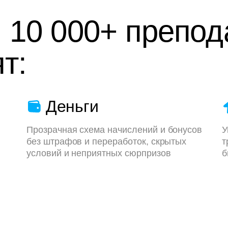
 10 000+ препод
т:
Деньги
Прозрачная схема начислений и бонусов
У
без штрафов и переработок, скрытых
т
условий и неприятных сюрпризов
б