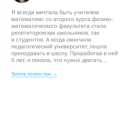
Мы ждём
вашу заявку,
если: