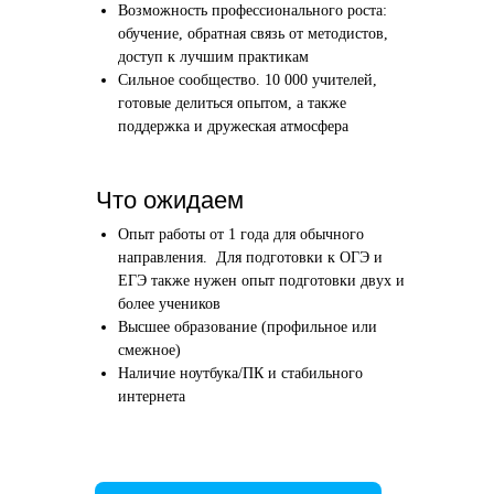
Возможность профессионального роста:
Этап 1
Этап 2
обучение, обратная связь от методистов,
Аудиоинтервью
Вводн
доступ к лучшим практикам
Сильное сообщество. 10 000 учителей,
10–20 минут
1 час
готовые делиться опытом, а также
поддержка и дружеская атмосфера
Отвечаете по-английски на 4 вопроса
Знакомим
о вашем образовании и опыте
нашего в
Как это сделать →
Что ожидаем
Опыт работы от 1 года для обычного
направления. Для подготовки к ОГЭ и
ЕГЭ также нужен опыт подготовки двух и
более учеников
Начать преподавать
Высшее образование (профильное или
смежное)
Наличие ноутбука/ПК и стабильного
интернета