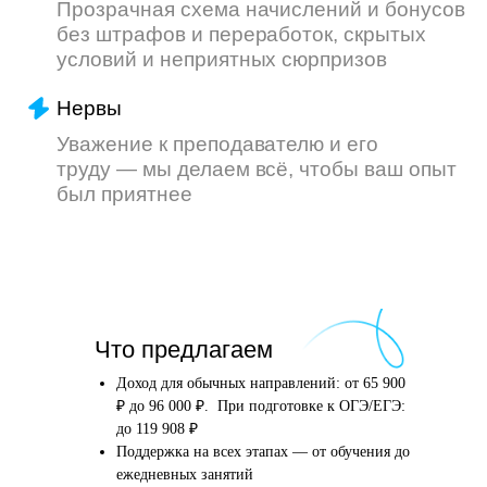
Что произойдёт
Что предлагаем
после того, как вы
оставите заявку
Доход для обычных направлений: от 65 900
₽ до 96 000 ₽. При подготовке к ОГЭ/ЕГЭ:
до 119 908 ₽
Поддержка на всех этапах — от обучения до
Английский язык
Школьные предметы
ежедневных занятий