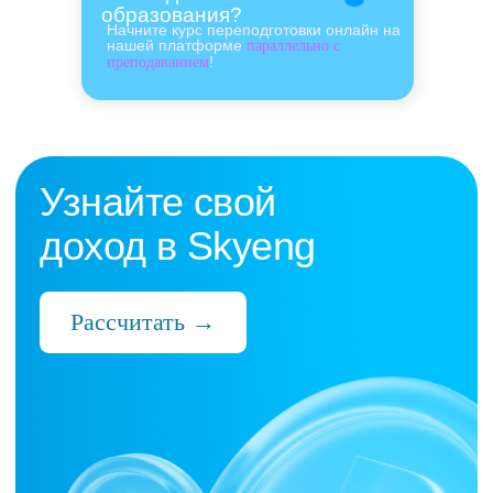
образования?
Начните курс переподготовки онлайн на
нашей платформе
параллельно с
!
преподаванием
Нас выбрали 10 000+
преподавателей,
которые ценят:
Время
Готовые планы и материалы, онлайн-
платформа с автопроверкой заданий,
поддержка 24/7 и никакой бюрократии
Деньги
Прозрачная схема начислений и бонусов
без штрафов и переработок, скрытых
условий и неприятных сюрпризов
Нервы
Уважение к преподавателю и его