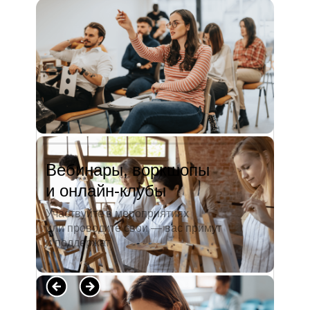
и студентов. А когда окончила
педагогический университет, пошла
преподавать в школу. Проработав в ней
5 лет, я поняла, что нужно двигать...
Читать полностью →
Вебинары, воркшопы
и онлайн-клубы
Участвуйте в мероприятиях
или проводите свои — вас примут
и поддержат