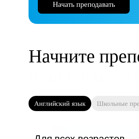
Начать преподавать
Начните преп
и получать д
Английский язык
Школьные пр
Для всех возрастов