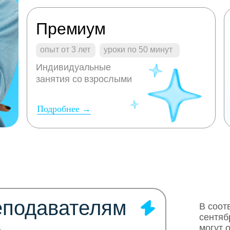
Премиум
опыт от 3 лет
уроки по 50 минут
Индивидуальные
занятия со взрослыми
Подробнее →
еподавателям
В соот
сентяб
могут 