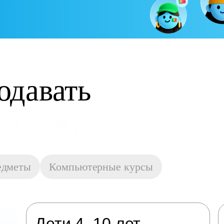
одавать
остойную оплату
едметы
Компьютерные курсы
Дети 4–10 лет