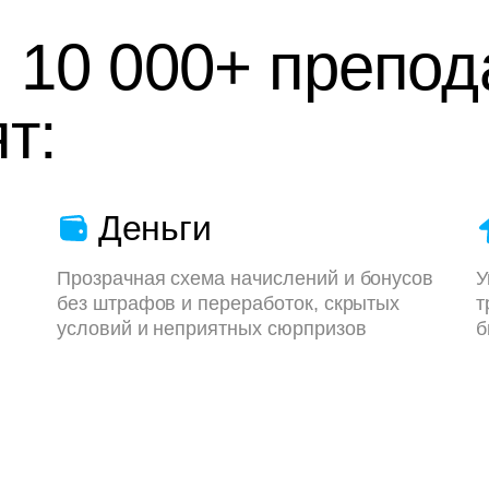
 10 000+ препод
т:
Деньги
Прозрачная схема начислений и бонусов
У
без штрафов и переработок, скрытых
т
условий и неприятных сюрпризов
б