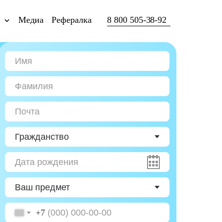
ы
Медиа
Рефералка
8 800 505-38-92
+7