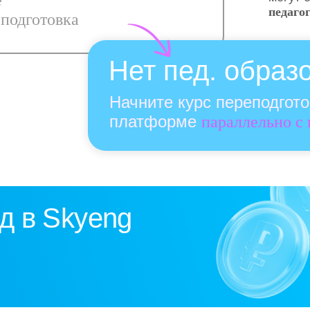
е
педаго
подготовка
Нет пед. образ
Начните курс переподгот
платформе
параллельно с
д в Skyeng