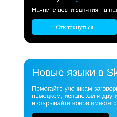
Начните вести занятия на н
Откликнуться
Новые языки в S
Помогайте ученикам заговор
немецком, испанском и друг
и открывайте новое вместе 