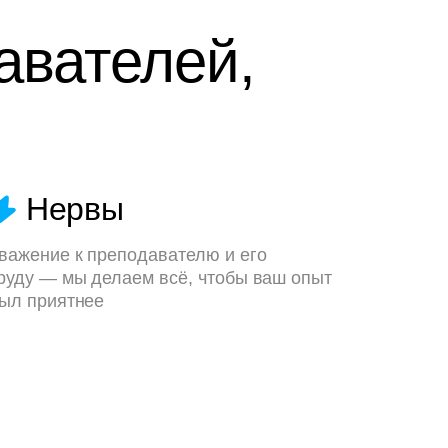
авателей,
Нервы
важение к преподавателю и его
руду — мы делаем всё, чтобы ваш опыт
ыл приятнее