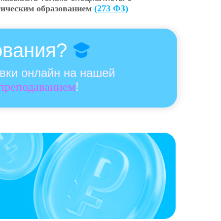
гическим образованием
(273 ФЗ)
ования?
овки онлайн на нашей
!
 преподаванием