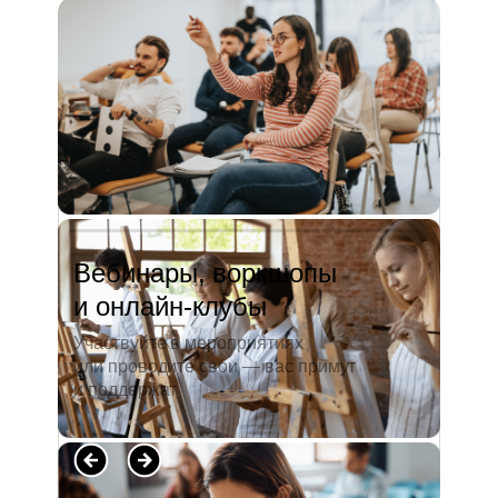
и студентов. А когда окончила
педагогический университет, пошла
преподавать в школу. Проработав в ней
5 лет, я поняла, что нужно двигать...
Читать полностью →
Вебинары, воркшопы
и онлайн-клубы
Участвуйте в мероприятиях
или проводите свои — вас примут
и поддержат