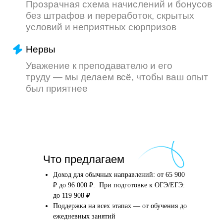
Что произойдёт
Что предлагаем
после того, как вы
оставите заявку
Доход для обычных направлений: от 65 900
₽ до 96 000 ₽. При подготовке к ОГЭ/ЕГЭ:
до 119 908 ₽
Поддержка на всех этапах — от обучения до
Английский язык
Школьные предметы
ежедневных занятий