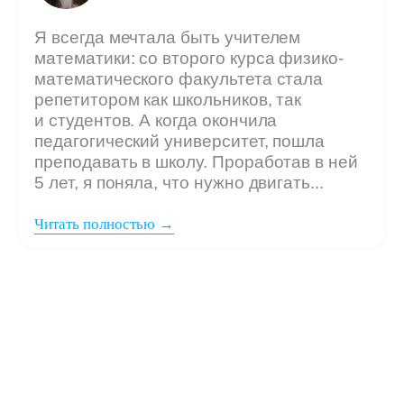
Мы ждём
вашу заявку,
если: