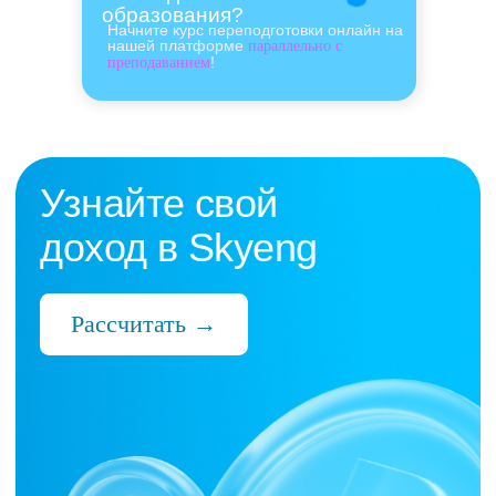
образования?
Начните курс переподготовки онлайн на
нашей платформе
параллельно с
!
преподаванием
Нас выбрали 10 000+
преподавателей,
которые ценят:
Время
Готовые планы и материалы, онлайн-
платформа с автопроверкой заданий,
поддержка 24/7 и никакой бюрократии
Деньги
Прозрачная схема начислений и бонусов
без штрафов и переработок, скрытых
условий и неприятных сюрпризов
Нервы
Уважение к преподавателю и его