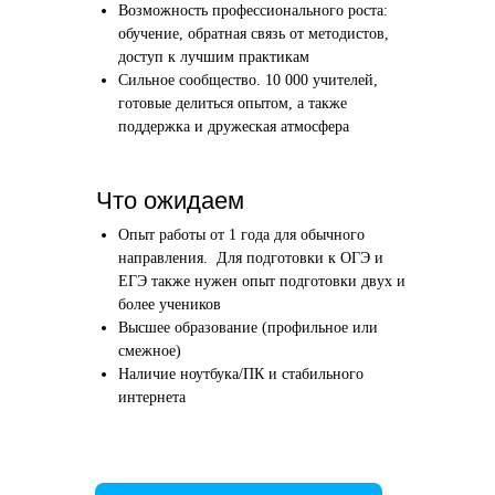
Возможность профессионального роста:
Этап 1
Этап 2
обучение, обратная связь от методистов,
Аудиоинтервью
Вводн
доступ к лучшим практикам
Сильное сообщество. 10 000 учителей,
10–20 минут
1 час
готовые делиться опытом, а также
поддержка и дружеская атмосфера
Отвечаете по-английски на 4 вопроса
Знакомим
о вашем образовании и опыте
нашего в
Как это сделать →
Что ожидаем
Опыт работы от 1 года для обычного
направления. Для подготовки к ОГЭ и
ЕГЭ также нужен опыт подготовки двух и
более учеников
Начать преподавать
Высшее образование (профильное или
смежное)
Наличие ноутбука/ПК и стабильного
интернета