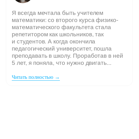
Мы ждём
вашу заявку,
если: