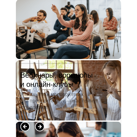
и студентов. А когда окончила
педагогический университет, пошла
преподавать в школу. Проработав в ней
5 лет, я поняла, что нужно двигать...
Читать полностью →
Вебинары, воркшопы
и онлайн-клубы
Участвуйте в мероприятиях
или проводите свои — вас примут
и поддержат