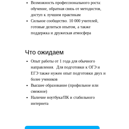
Возможность профессионального роста:
Этап 1
Этап 2
обучение, обратная связь от методистов,
Аудиоинтервью
Вводн
доступ к лучшим практикам
Сильное сообщество. 10 000 учителей,
10–20 минут
1 час
готовые делиться опытом, а также
поддержка и дружеская атмосфера
Отвечаете по-английски на 4 вопроса
Знакомим
о вашем образовании и опыте
нашего в
Как это сделать →
Что ожидаем
Опыт работы от 1 года для обычного
направления. Для подготовки к ОГЭ и
ЕГЭ также нужен опыт подготовки двух и
более учеников
Начать преподавать
Высшее образование (профильное или
смежное)
Наличие ноутбука/ПК и стабильного
интернета