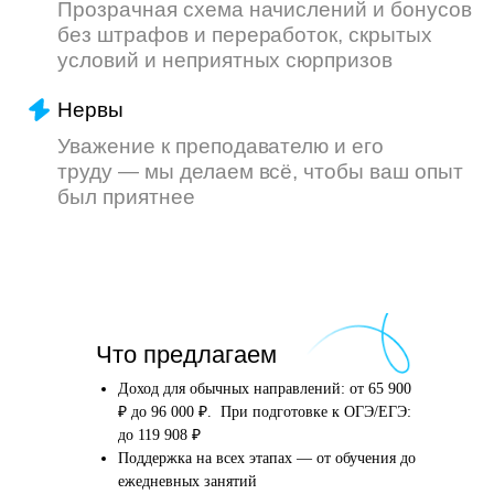
Что произойдёт
Что предлагаем
после того, как вы
оставите заявку
Доход для обычных направлений: от 65 900
₽ до 96 000 ₽. При подготовке к ОГЭ/ЕГЭ:
до 119 908 ₽
Поддержка на всех этапах — от обучения до
Английский язык
Школьные предметы
ежедневных занятий