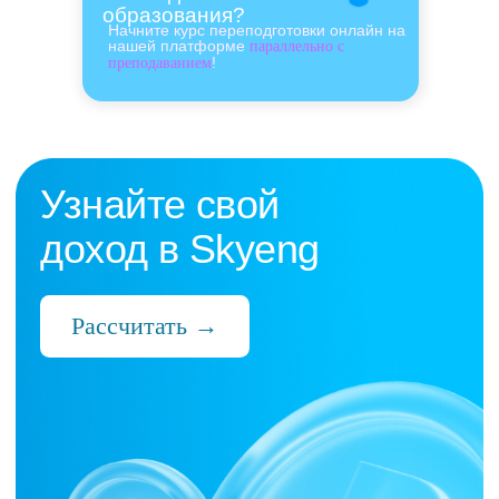
образования?
Начните курс переподготовки онлайн на
нашей платформе
параллельно с
!
преподаванием
Нас выбрали 10 000+
преподавателей,
которые ценят:
Время
Готовые планы и материалы, онлайн-
платформа с автопроверкой заданий,
поддержка 24/7 и никакой бюрократии
Деньги
Прозрачная схема начислений и бонусов
без штрафов и переработок, скрытых
условий и неприятных сюрпризов
Нервы
Уважение к преподавателю и его