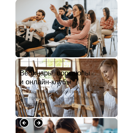
и студентов. А когда окончила
педагогический университет, пошла
преподавать в школу. Проработав в ней
5 лет, я поняла, что нужно двигать...
Читать полностью →
Вебинары, воркшопы
и онлайн-клубы
Участвуйте в мероприятиях
или проводите свои — вас примут
и поддержат