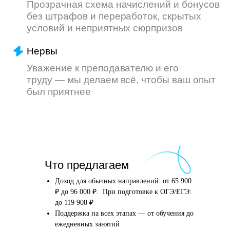
Что произойдёт
Что предлагаем
после того, как вы
оставите заявку
Доход для обычных направлений: от 65 900
₽ до 96 000 ₽. При подготовке к ОГЭ/ЕГЭ:
до 119 908 ₽
Поддержка на всех этапах — от обучения до
Английский язык
Школьные предметы
ежедневных занятий