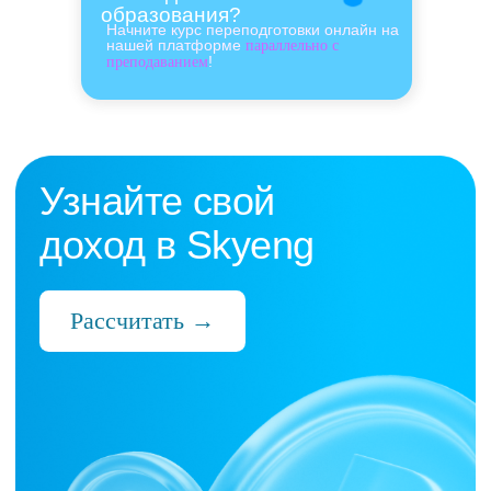
образования?
Начните курс переподготовки онлайн на
нашей платформе
параллельно с
!
преподаванием
Нас выбрали 10 000+
преподавателей,
которые ценят:
Время
Готовые планы и материалы, онлайн-
платформа с автопроверкой заданий,
поддержка 24/7 и никакой бюрократии
Деньги
Прозрачная схема начислений и бонусов
без штрафов и переработок, скрытых
условий и неприятных сюрпризов
Нервы
Уважение к преподавателю и его