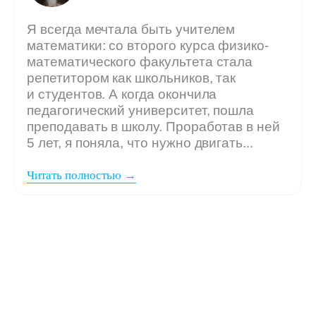
Мы ждём
вашу заявку,
если: