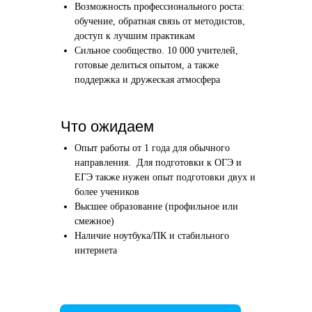
Возможность профессионального роста:
Этап 1
Этап 2
обучение, обратная связь от методистов,
Аудиоинтервью
Вводн
доступ к лучшим практикам
Сильное сообщество. 10 000 учителей,
10–20 минут
1 час
готовые делиться опытом, а также
поддержка и дружеская атмосфера
Отвечаете по-английски на 4 вопроса
Знакомим
о вашем образовании и опыте
нашего в
Как это сделать →
Что ожидаем
Опыт работы от 1 года для обычного
направления. Для подготовки к ОГЭ и
ЕГЭ также нужен опыт подготовки двух и
более учеников
Начать преподавать
Высшее образование (профильное или
смежное)
Наличие ноутбука/ПК и стабильного
интернета