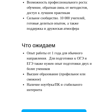
Возможность профессионального роста:
Этап 1
Этап 2
обучение, обратная связь от методистов,
Аудиоинтервью
Вводн
доступ к лучшим практикам
Сильное сообщество. 10 000 учителей,
10–20 минут
1 час
готовые делиться опытом, а также
поддержка и дружеская атмосфера
Отвечаете по-английски на 4 вопроса
Знакомим
о вашем образовании и опыте
нашего в
Как это сделать →
Что ожидаем
Опыт работы от 1 года для обычного
направления. Для подготовки к ОГЭ и
ЕГЭ также нужен опыт подготовки двух и
более учеников
Начать преподавать
Высшее образование (профильное или
смежное)
Наличие ноутбука/ПК и стабильного
интернета