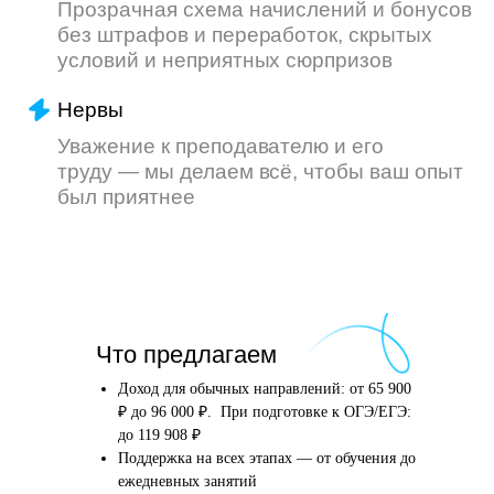
Что произойдёт
Что предлагаем
после того, как вы
оставите заявку
Доход для обычных направлений: от 65 900
₽ до 96 000 ₽. При подготовке к ОГЭ/ЕГЭ:
до 119 908 ₽
Поддержка на всех этапах — от обучения до
Английский язык
Школьные предметы
ежедневных занятий