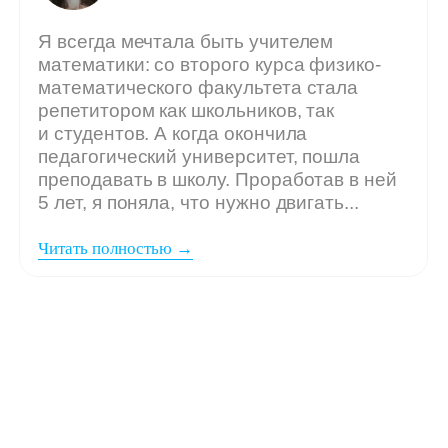
Мы ждём
вашу заявку,
если: