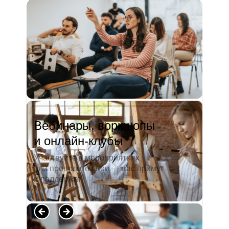
и студентов. А когда окончила
педагогический университет, пошла
преподавать в школу. Проработав в ней
5 лет, я поняла, что нужно двигать...
Читать полностью →
Вебинары, воркшопы
и онлайн-клубы
Участвуйте в мероприятиях
или проводите свои — вас примут
и поддержат