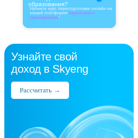
образования?
Начните курс переподготовки онлайн на
нашей платформе
параллельно с
!
преподаванием
Нас выбрали 10 000+
преподавателей,
которые ценят:
Время
Готовые планы и материалы, онлайн-
платформа с автопроверкой заданий,
поддержка 24/7 и никакой бюрократии
Деньги
Прозрачная схема начислений и бонусов
без штрафов и переработок, скрытых
условий и неприятных сюрпризов
Нервы
Уважение к преподавателю и его