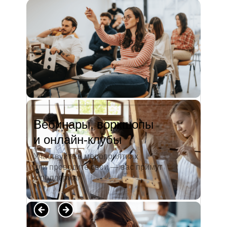
и студентов. А когда окончила
педагогический университет, пошла
преподавать в школу. Проработав в ней
5 лет, я поняла, что нужно двигать...
Читать полностью →
Вебинары, воркшопы
и онлайн-клубы
Участвуйте в мероприятиях
или проводите свои — вас примут
и поддержат