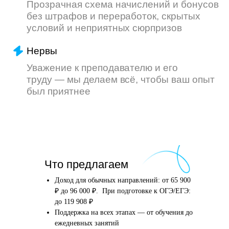
Что произойдёт
Что предлагаем
после того, как вы
оставите заявку
Доход для обычных направлений: от 65 900
₽ до 96 000 ₽. При подготовке к ОГЭ/ЕГЭ:
до 119 908 ₽
Поддержка на всех этапах — от обучения до
Английский язык
Школьные предметы
ежедневных занятий