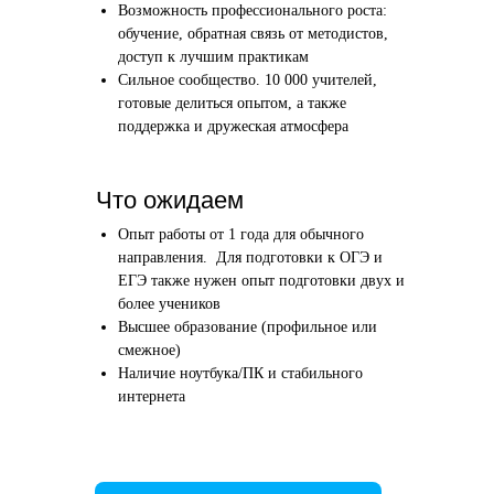
Возможность профессионального роста:
Этап 1
Этап 2
обучение, обратная связь от методистов,
Аудиоинтервью
Вводн
доступ к лучшим практикам
Сильное сообщество. 10 000 учителей,
10–20 минут
1 час
готовые делиться опытом, а также
поддержка и дружеская атмосфера
Отвечаете по-английски на 4 вопроса
Знакомим
о вашем образовании и опыте
нашего в
Как это сделать →
Что ожидаем
Опыт работы от 1 года для обычного
направления. Для подготовки к ОГЭ и
ЕГЭ также нужен опыт подготовки двух и
более учеников
Начать преподавать
Высшее образование (профильное или
смежное)
Наличие ноутбука/ПК и стабильного
интернета