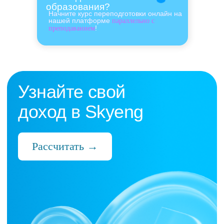
образования?
Начните курс переподготовки онлайн на
нашей платформе
параллельно с
!
преподаванием
Нас выбрали 10 000+
преподавателей,
которые ценят:
Время
Готовые планы и материалы, онлайн-
платформа с автопроверкой заданий,
поддержка 24/7 и никакой бюрократии
Деньги
Прозрачная схема начислений и бонусов
без штрафов и переработок, скрытых
условий и неприятных сюрпризов
Нервы
Уважение к преподавателю и его