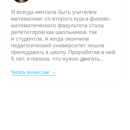
Мы ждём
вашу заявку,
если: