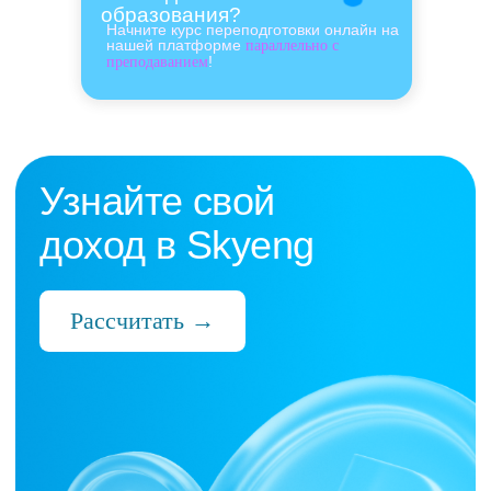
образования?
Начните курс переподготовки онлайн на
нашей платформе
параллельно с
!
преподаванием
Нас выбрали 10 000+
преподавателей,
которые ценят:
Время
Готовые планы и материалы, онлайн-
платформа с автопроверкой заданий,
поддержка 24/7 и никакой бюрократии
Деньги
Прозрачная схема начислений и бонусов
без штрафов и переработок, скрытых
условий и неприятных сюрпризов
Нервы
Уважение к преподавателю и его