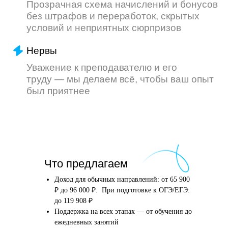
Что произойдёт
Что предлагаем
после того, как вы
оставите заявку
Доход для обычных направлений: от 65 900
₽ до 96 000 ₽. При подготовке к ОГЭ/ЕГЭ:
до 119 908 ₽
Поддержка на всех этапах — от обучения до
Английский язык
Школьные предметы
ежедневных занятий