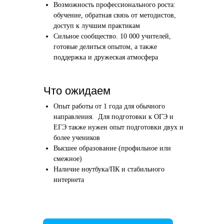
Возможность профессионального роста:
Этап 1
Этап 2
обучение, обратная связь от методистов,
Аудиоинтервью
Вводн
доступ к лучшим практикам
Сильное сообщество. 10 000 учителей,
10–20 минут
1 час
готовые делиться опытом, а также
поддержка и дружеская атмосфера
Отвечаете по-английски на 4 вопроса
Знакомим
о вашем образовании и опыте
нашего в
Как это сделать →
Что ожидаем
Опыт работы от 1 года для обычного
направления. Для подготовки к ОГЭ и
ЕГЭ также нужен опыт подготовки двух и
более учеников
Начать преподавать
Высшее образование (профильное или
смежное)
Наличие ноутбука/ПК и стабильного
интернета