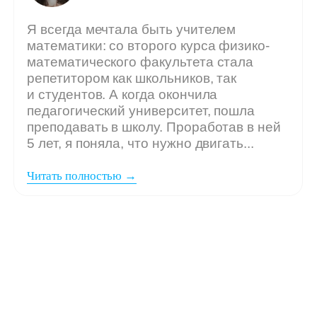
Мы ждём
вашу заявку,
если: