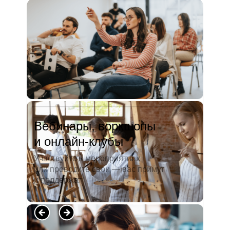
и студентов. А когда окончила
педагогический университет, пошла
преподавать в школу. Проработав в ней
5 лет, я поняла, что нужно двигать...
Читать полностью →
Вебинары, воркшопы
и онлайн-клубы
Участвуйте в мероприятиях
или проводите свои — вас примут
и поддержат