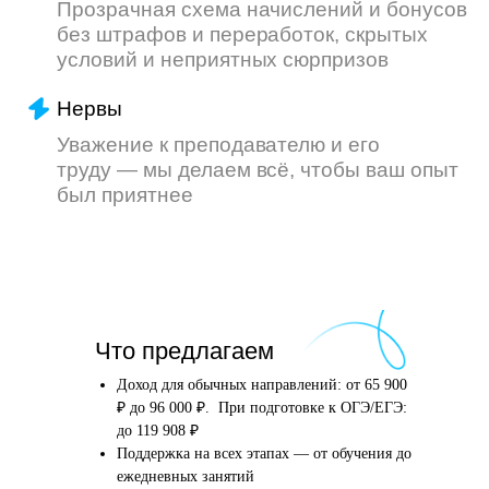
Что произойдёт
Что предлагаем
после того, как вы
оставите заявку
Доход для обычных направлений: от 65 900
₽ до 96 000 ₽. При подготовке к ОГЭ/ЕГЭ:
до 119 908 ₽
Поддержка на всех этапах — от обучения до
Английский язык
Школьные предметы
ежедневных занятий