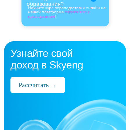
образования?
Начните курс переподготовки онлайн на
нашей платформе
параллельно с
!
преподаванием
Нас выбрали 10 000+
преподавателей,
которые ценят:
Время
Готовые планы и материалы, онлайн-
платформа с автопроверкой заданий,
поддержка 24/7 и никакой бюрократии
Деньги
Прозрачная схема начислений и бонусов
без штрафов и переработок, скрытых
условий и неприятных сюрпризов
Нервы
Уважение к преподавателю и его