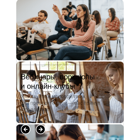
и студентов. А когда окончила
педагогический университет, пошла
преподавать в школу. Проработав в ней
5 лет, я поняла, что нужно двигать...
Читать полностью →
Вебинары, воркшопы
и онлайн-клубы
Участвуйте в мероприятиях
или проводите свои — вас примут
и поддержат