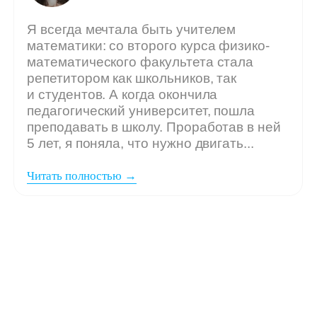
Мы ждём
вашу заявку,
если: