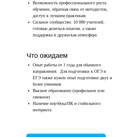
Возможность профессионального роста:
Этап 1
Этап 2
обучение, обратная связь от методистов,
Аудиоинтервью
Вводн
доступ к лучшим практикам
Сильное сообщество. 10 000 учителей,
10–20 минут
1 час
готовые делиться опытом, а также
поддержка и дружеская атмосфера
Отвечаете по-английски на 4 вопроса
Знакомим
о вашем образовании и опыте
нашего в
Как это сделать →
Что ожидаем
Опыт работы от 1 года для обычного
направления. Для подготовки к ОГЭ и
ЕГЭ также нужен опыт подготовки двух и
более учеников
Начать преподавать
Высшее образование (профильное или
смежное)
Наличие ноутбука/ПК и стабильного
интернета