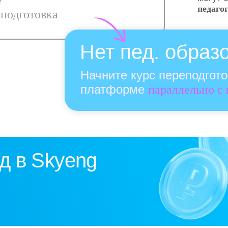
е
педаго
подготовка
Нет пед. образ
Начните курс переподгот
платформе
параллельно с
д в Skyeng