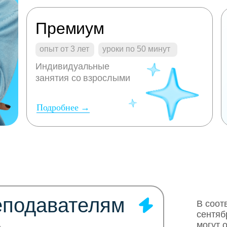
Премиум
опыт от 3 лет
уроки по 50 минут
Индивидуальные
занятия со взрослыми
Подробнее →
еподавателям
В соот
сентяб
могут 