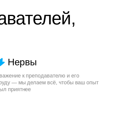
авателей,
Нервы
важение к преподавателю и его
руду — мы делаем всё, чтобы ваш опыт
ыл приятнее