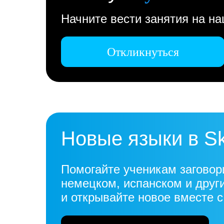
Начните вести занятия на н
Откликнуться
Новые языки в S
Помогайте ученикам заговор
немецком, испанском и друг
и открывайте новое вместе 