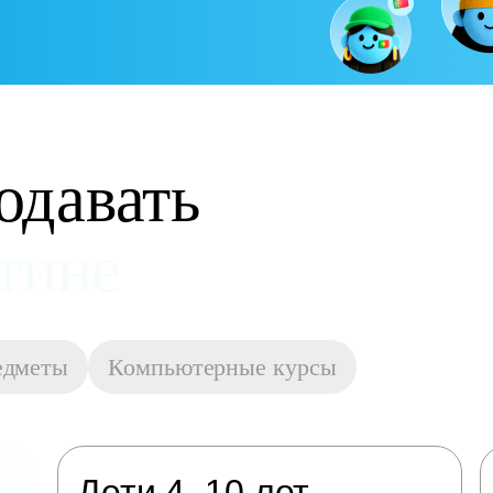
одавать
остойную оплату
едметы
Компьютерные курсы
Дети 4–10 лет