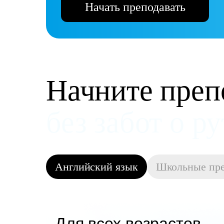
Начать преподавать
Начните преп
и получать д
Английский язык
Школьные пр
Для всех возрастов