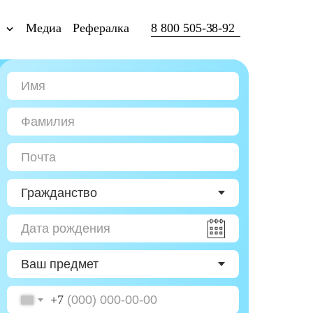
ы
Медиа
Рефералка
8 800 505-38-92
+7