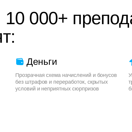
 10 000+ препод
т:
Деньги
Прозрачная схема начислений и бонусов
У
без штрафов и переработок, скрытых
т
условий и неприятных сюрпризов
б