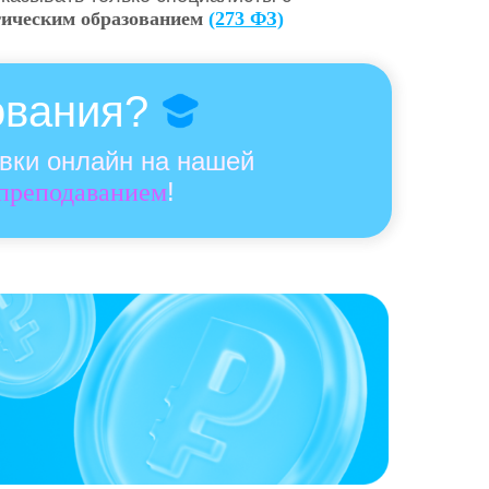
гическим образованием
(273 ФЗ)
ования?
овки онлайн на нашей
!
 преподаванием