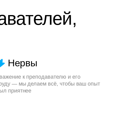
авателей,
Нервы
важение к преподавателю и его
руду — мы делаем всё, чтобы ваш опыт
ыл приятнее