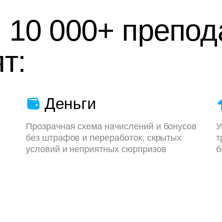
 10 000+ препод
т:
Деньги
Прозрачная схема начислений и бонусов
У
без штрафов и переработок, скрытых
т
условий и неприятных сюрпризов
б