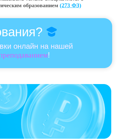
гическим образованием
(273 ФЗ)
ования?
овки онлайн на нашей
!
 преподаванием