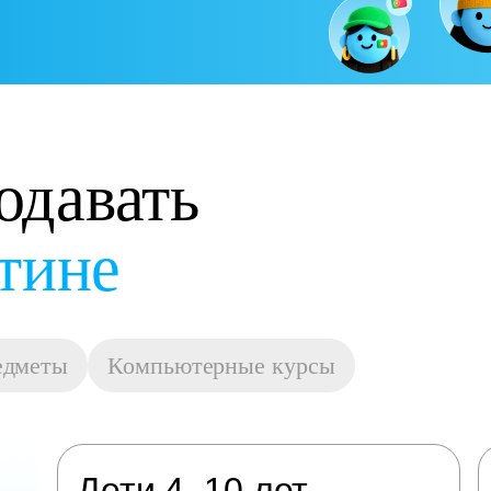
одавать
остойную оплату
едметы
Компьютерные курсы
Дети 4–10 лет