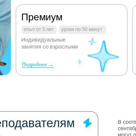
Премиум
опыт от 3 лет
уроки по 50 минут
Индивидуальные
занятия со взрослыми
Подробнее →
еподавателям
В соот
сентяб
могут 