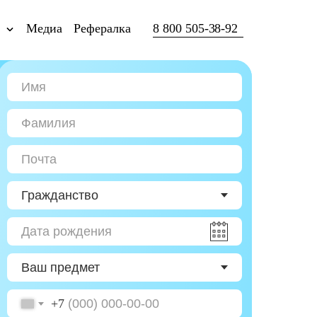
ы
Медиа
Рефералка
8 800 505-38-92
+7