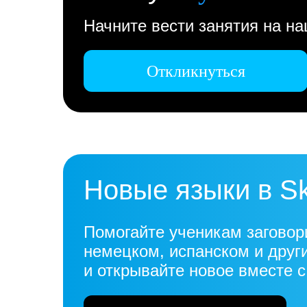
Начните вести занятия на н
Откликнуться
Новые языки в S
Помогайте ученикам заговор
немецком, испанском и друг
и открывайте новое вместе 