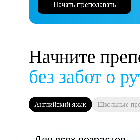
Начать преподавать
Начните преп
и получать д
Английский язык
Школьные пр
Для всех возрастов