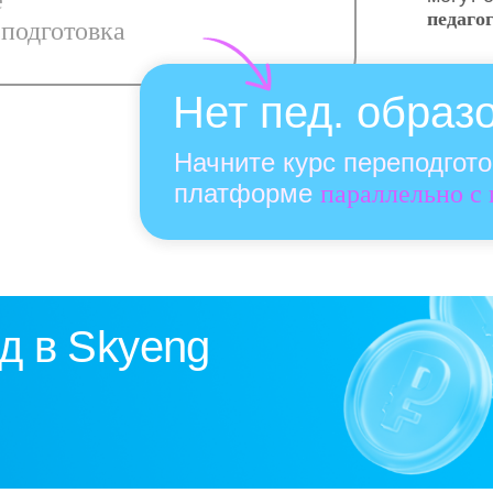
е
педаго
подготовка
Нет пед. образ
Начните курс переподгот
платформе
параллельно с
д в Skyeng