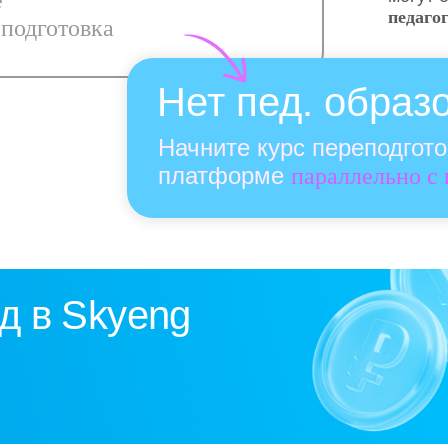
е
педаго
подготовка
Нет пед. образ
Начните курс переподгот
платформе
параллельно с
д в Skyeng