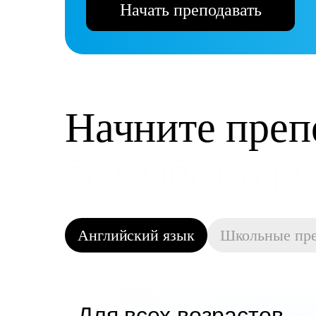
Начать преподавать
Начните преп
и получать д
Английский язык
Школьные пр
Для всех возрастов