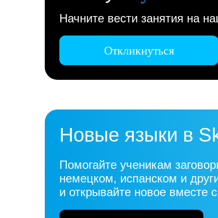
Начните вести занятия на н
Откликнуться
Новые языки в S
Помогайте ученикам заговор
немецком, испанском и друг
и открывайте новое вместе 