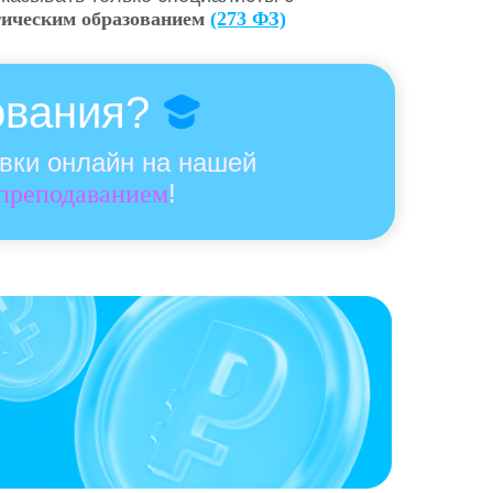
гическим образованием
(273 ФЗ)
ования?
овки онлайн на нашей
!
 преподаванием