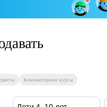
одавать
остойную оплату
едметы
Компьютерные курсы
Дети 4–10 лет