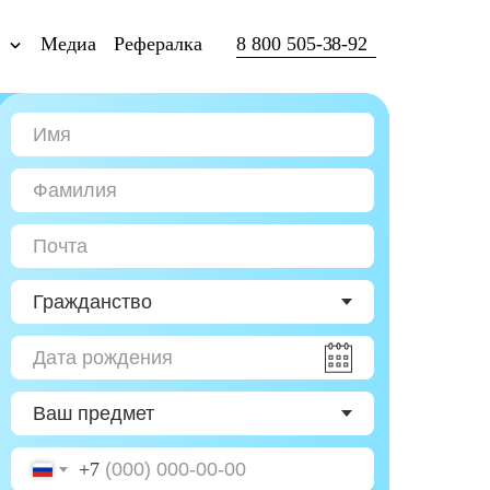
ы
Медиа
Рефералка
8 800 505-38-92
+7