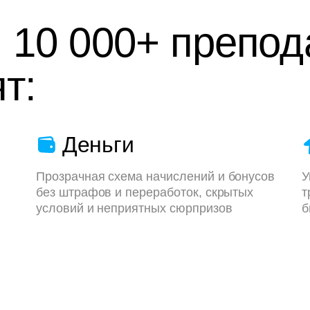
 10 000+ препод
т:
Деньги
Прозрачная схема начислений и бонусов
У
без штрафов и переработок, скрытых
т
условий и неприятных сюрпризов
б