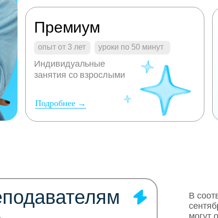
Премиум
опыт от 3 лет
уроки по 50 минут
Индивидуальные
занятия со взрослыми
Подробнее →
еподавателям
В соот
сентяб
могут 