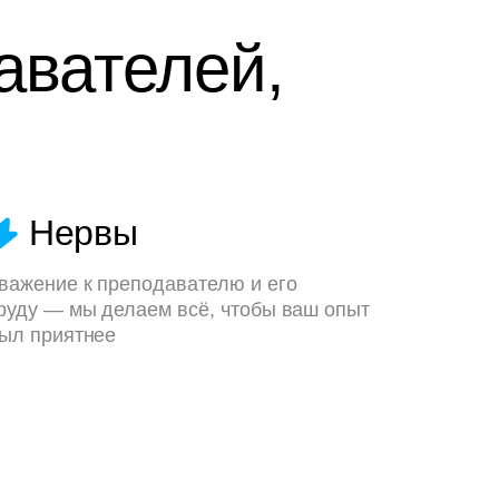
авателей,
Нервы
важение к преподавателю и его
руду — мы делаем всё, чтобы ваш опыт
ыл приятнее