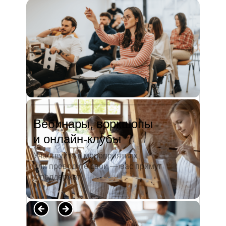
и студентов. А когда окончила
педагогический университет, пошла
преподавать в школу. Проработав в ней
5 лет, я поняла, что нужно двигать...
Читать полностью →
Вебинары, воркшопы
и онлайн-клубы
Участвуйте в мероприятиях
или проводите свои — вас примут
и поддержат