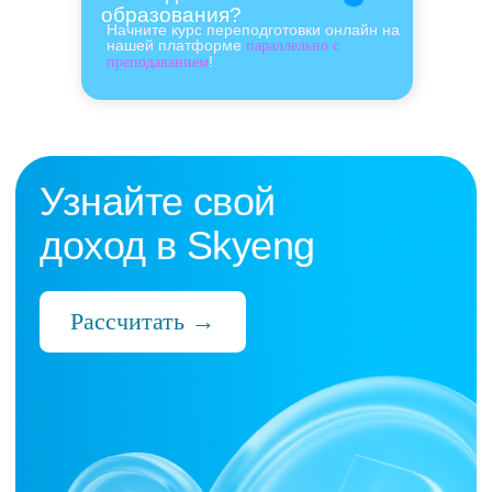
образования?
Начните курс переподготовки онлайн на
нашей платформе
параллельно с
!
преподаванием
Нас выбрали 10 000+
преподавателей,
которые ценят:
Время
Готовые планы и материалы, онлайн-
платформа с автопроверкой заданий,
поддержка 24/7 и никакой бюрократии
Деньги
Прозрачная схема начислений и бонусов
без штрафов и переработок, скрытых
условий и неприятных сюрпризов
Нервы
Уважение к преподавателю и его