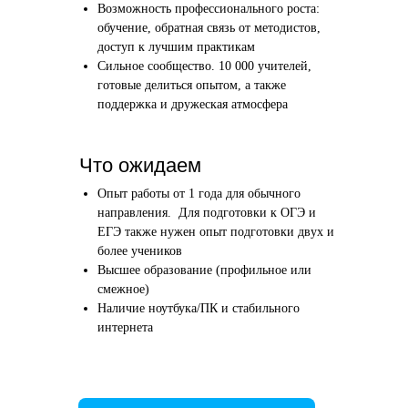
Возможность профессионального роста:
Этап 1
Этап 2
обучение, обратная связь от методистов,
Аудиоинтервью
Вводн
доступ к лучшим практикам
Сильное сообщество. 10 000 учителей,
10–20 минут
1 час
готовые делиться опытом, а также
поддержка и дружеская атмосфера
Отвечаете по-английски на 4 вопроса
Знакомим
о вашем образовании и опыте
нашего в
Как это сделать →
Что ожидаем
Опыт работы от 1 года для обычного
направления. Для подготовки к ОГЭ и
ЕГЭ также нужен опыт подготовки двух и
более учеников
Начать преподавать
Высшее образование (профильное или
смежное)
Наличие ноутбука/ПК и стабильного
интернета