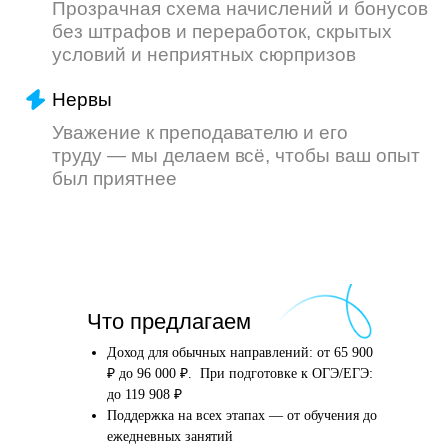
Что произойдёт
Что предлагаем
после того, как вы
оставите заявку
Доход для обычных направлений: от 65 900
₽ до 96 000 ₽. При подготовке к ОГЭ/ЕГЭ:
до 119 908 ₽
Поддержка на всех этапах — от обучения до
Английский язык
Школьные предметы
ежедневных занятий