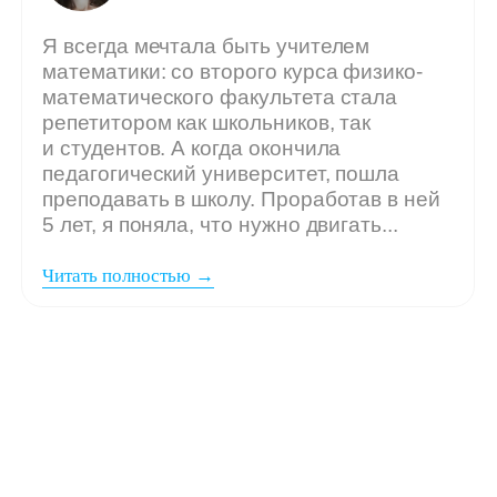
Мы ждём
вашу заявку,
если: