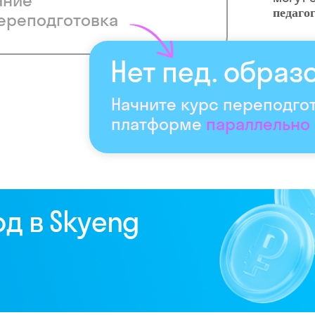
ание
педаго
ереподготовка
Нет пед. образ
Начните курс переподго
платформе
параллельно
од в Skyeng