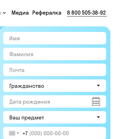
ы
Медиа
Рефералка
8 800 505-38-92
+7