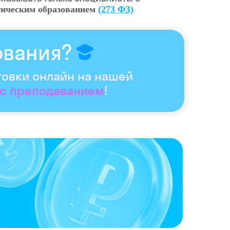
гическим образованием
(273 ФЗ)
ования?
товки онлайн на нашей
 с преподаванием
!