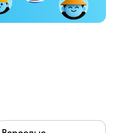
ту
Взрослые