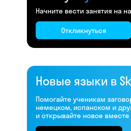
Начните вести занятия на 
Откликнуться
Новые языки в S
Помогайте ученикам загово
немецком, испанском и дру
и открывайте новое вместе