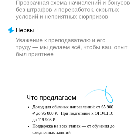
Что произойдёт
Что предлагаем
после того, как вы
оставите заявку
Доход для обычных направлений: от 65 900
₽ до 96 000 ₽. При подготовке к ОГЭ/ЕГЭ:
до 119 908 ₽
Поддержка на всех этапах — от обучения до
Английский язык
Школьные предметы
ежедневных занятий