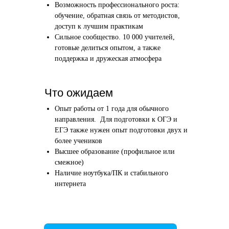
Возможность профессионального роста:
Этап 1
Этап 2
обучение, обратная связь от методистов,
Аудиоинтервью
Вводн
доступ к лучшим практикам
Сильное сообщество. 10 000 учителей,
10–20 минут
1 час
готовые делиться опытом, а также
поддержка и дружеская атмосфера
Отвечаете по-английски на 4 вопроса
Знакомим
о вашем образовании и опыте
нашего в
Как это сделать →
Что ожидаем
Опыт работы от 1 года для обычного
направления. Для подготовки к ОГЭ и
ЕГЭ также нужен опыт подготовки двух и
более учеников
Начать преподавать
Высшее образование (профильное или
смежное)
Наличие ноутбука/ПК и стабильного
интернета