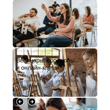
и студентов. А когда окончила
педагогический университет, пошла
преподавать в школу. Проработав в ней
5 лет, я поняла, что нужно двигать...
Читать полностью →
Вебинары, воркшопы
и онлайн-клубы
Участвуйте в мероприятиях
или проводите свои — вас примут
и поддержат