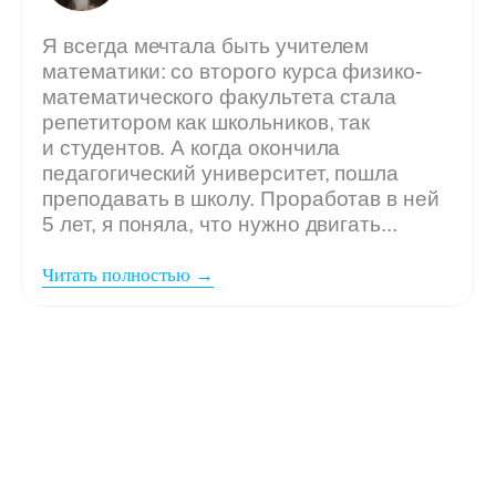
Мы ждём
вашу заявку,
если: