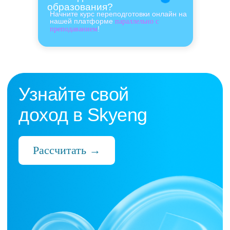
образования?
Начните курс переподготовки онлайн на
нашей платформе
параллельно с
!
преподаванием
Нас выбрали 10 000+
преподавателей,
которые ценят:
Время
Готовые планы и материалы, онлайн-
платформа с автопроверкой заданий,
поддержка 24/7 и никакой бюрократии
Деньги
Прозрачная схема начислений и бонусов
без штрафов и переработок, скрытых
условий и неприятных сюрпризов
Нервы
Уважение к преподавателю и его