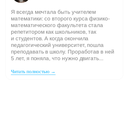
Мы ждём
вашу заявку,
если: