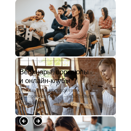
и студентов. А когда окончила
педагогический университет, пошла
преподавать в школу. Проработав в ней
5 лет, я поняла, что нужно двигать...
Читать полностью →
Вебинары, воркшопы
и онлайн-клубы
Участвуйте в мероприятиях
или проводите свои — вас примут
и поддержат