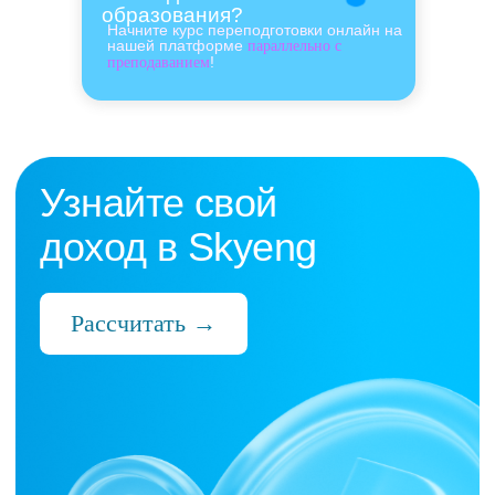
образования?
Начните курс переподготовки онлайн на
нашей платформе
параллельно с
!
преподаванием
Нас выбрали 10 000+
преподавателей,
которые ценят:
Время
Готовые планы и материалы, онлайн-
платформа с автопроверкой заданий,
поддержка 24/7 и никакой бюрократии
Деньги
Прозрачная схема начислений и бонусов
без штрафов и переработок, скрытых
условий и неприятных сюрпризов
Нервы
Уважение к преподавателю и его