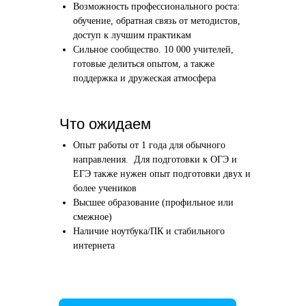
Возможность профессионального роста:
Этап 1
Этап 2
обучение, обратная связь от методистов,
Аудиоинтервью
Вводн
доступ к лучшим практикам
Сильное сообщество. 10 000 учителей,
10–20 минут
1 час
готовые делиться опытом, а также
поддержка и дружеская атмосфера
Отвечаете по-английски на 4 вопроса
Знакомим
о вашем образовании и опыте
нашего в
Как это сделать →
Что ожидаем
Опыт работы от 1 года для обычного
направления. Для подготовки к ОГЭ и
ЕГЭ также нужен опыт подготовки двух и
более учеников
Начать преподавать
Высшее образование (профильное или
смежное)
Наличие ноутбука/ПК и стабильного
интернета