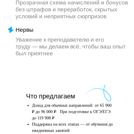
Что произойдёт
Что предлагаем
после того, как вы
оставите заявку
Доход для обычных направлений: от 65 900
₽ до 96 000 ₽. При подготовке к ОГЭ/ЕГЭ:
до 119 908 ₽
Поддержка на всех этапах — от обучения до
Английский язык
Школьные предметы
ежедневных занятий