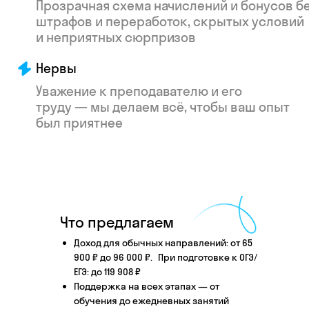
Что произойдёт
после того, как вы
Что предлагаем
оставите заявку
Доход для обычных направлений: от 65
900 ₽ до 96 000 ₽. При подготовке к ОГЭ/
ЕГЭ: до 119 908 ₽
Поддержка на всех этапах — от
Английский язык
Школьные предметы
обучения до ежедневных занятий