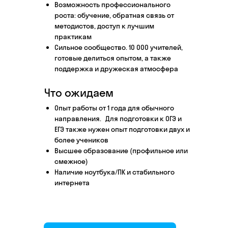
Возможность профессионального
Этап 1
Этап 2
роста: обучение, обратная связь от
Аудиоинтервью
Ввод
методистов, доступ к лучшим
практикам
10–20 минут
1 час
Сильное сообщество. 10 000 учителей,
готовые делиться опытом, а также
Отвечаете по-английски на 4 вопроса
Знакоми
поддержка и дружеская атмосфера
о вашем образовании и опыте
нашего 
Как это сделать →
Что ожидаем
Опыт работы от 1 года для обычного
направления. Для подготовки к ОГЭ и
ЕГЭ также нужен опыт подготовки двух и
более учеников
Начать преподавать
Высшее образование (профильное или
смежное)
Наличие ноутбука/ПК и стабильного
интернета