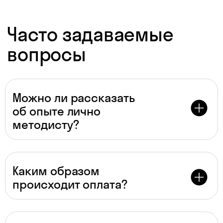
Даю согласие на
обработку
персональных данных
Даю согласие на
получение рекламы
Можно ли рассказать
об опыте лично
Перейти к анкете
методисту?
Каким образом
происходит оплата?
Для преподавателей
* По версии Smart Ranking, 2024 г.
Материалы к урокам