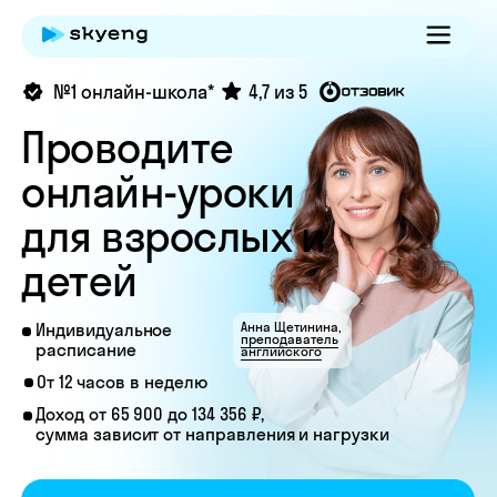
№1 онлайн-школа*
4,7 из 5
Проводите
онлайн-уроки
для взрослых и
детей
Анна Щетинина,
Индивидуальное
преподаватель
расписание
английского
От 12 часов в неделю
Доход от 65 900 до 134 356 ₽,
сумма зависит от направления и нагрузки