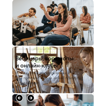
и студентов. А когда окончила
педагогический университет, пошла
преподавать в школу. Проработав в ней
5 лет, я поняла, что нужно двигать...
Читать полностью →
Вебинары, воркшопы
и онлайн-клубы
Участвуйте в мероприятиях
или проводите свои — вас примут
и поддержат