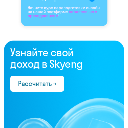
Начните курс переподготовки онлайн
на нашей платформе
параллельно с
преподаванием
!
Нас выбрали 10 000+
преподавателей,
которые ценят:
Время
Готовые планы и материалы, онлайн-
платформа с автопроверкой заданий,
поддержка 24/7 и никакой бюрократии
Деньги
Прозрачная схема начислений и бонусов без
штрафов и переработок, скрытых условий
и неприятных сюрпризов
Нервы
Уважение к преподавателю и его