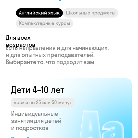
Индивидуальные
Индивид
Английский язык
Школьные предметы
занятия для детей
занятия 
и подростков
програм
Компьютерные курсы
Подробнее →
Подробне
Узнайте свой
доход в Skyeng
Рассчитать →