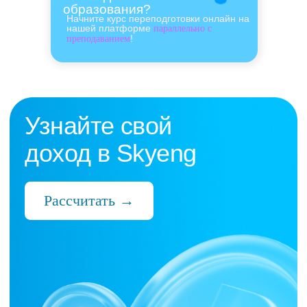
образования?
Начните курс переподготовки онлайн на
нашей платформе
параллельно с
!
преподаванием
Нас выбрали 10 000+
преподавателей,
которые ценят:
Время
Готовые планы и материалы, онлайн-
платформа с автопроверкой заданий,
поддержка 24/7 и никакой бюрократии
Деньги
Прозрачная схема начислений и бонусов
без штрафов и переработок, скрытых
условий и неприятных сюрпризов
Нервы
Уважение к преподавателю и его