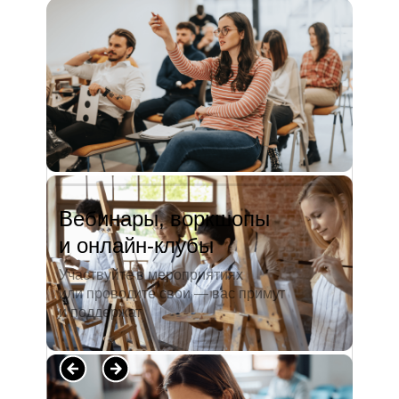
и студентов. А когда окончила
педагогический университет, пошла
преподавать в школу. Проработав в ней
5 лет, я поняла, что нужно двигать...
Читать полностью →
Вебинары, воркшопы
и онлайн-клубы
Участвуйте в мероприятиях
или проводите свои — вас примут
и поддержат