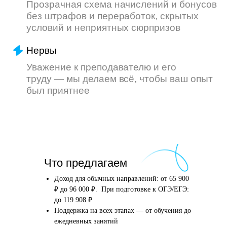
Что произойдёт
Что предлагаем
после того, как вы
оставите заявку
Доход для обычных направлений: от 65 900
₽ до 96 000 ₽. При подготовке к ОГЭ/ЕГЭ:
до 119 908 ₽
Поддержка на всех этапах — от обучения до
Английский язык
Школьные предметы
ежедневных занятий