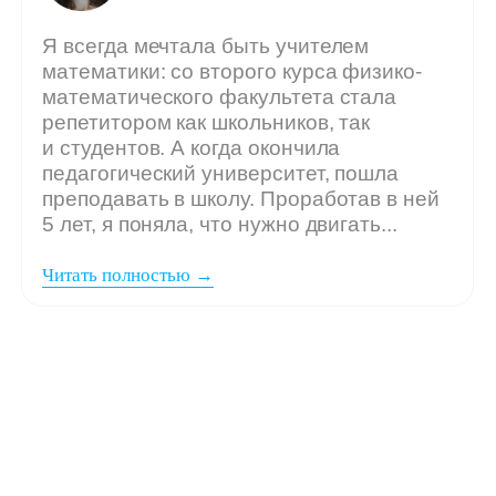
Мы ждём
вашу заявку,
если: