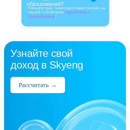
образования?
Начните курс переподготовки онлайн на
нашей платформе
параллельно с
!
преподаванием
Нас выбрали 10 000+
преподавателей,
которые ценят:
Время
Готовые планы и материалы, онлайн-
платформа с автопроверкой заданий,
поддержка 24/7 и никакой бюрократии
Деньги
Прозрачная схема начислений и бонусов
без штрафов и переработок, скрытых
условий и неприятных сюрпризов
Нервы
Уважение к преподавателю и его