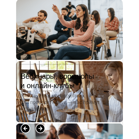
и студентов. А когда окончила
педагогический университет, пошла
преподавать в школу. Проработав в ней
5 лет, я поняла, что нужно двигать...
Читать полностью →
Вебинары, воркшопы
и онлайн-клубы
Участвуйте в мероприятиях
или проводите свои — вас примут
и поддержат