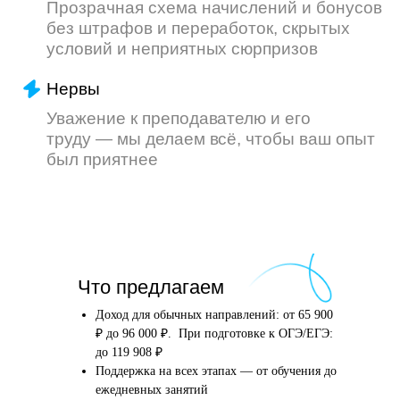
Что произойдёт
Что предлагаем
после того, как вы
оставите заявку
Доход для обычных направлений: от 65 900
₽ до 96 000 ₽. При подготовке к ОГЭ/ЕГЭ:
до 119 908 ₽
Поддержка на всех этапах — от обучения до
Английский язык
Школьные предметы
ежедневных занятий