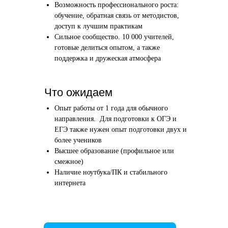
Возможность профессионального роста:
Этап 1
Этап 2
обучение, обратная связь от методистов,
Аудиоинтервью
Вводн
доступ к лучшим практикам
Сильное сообщество. 10 000 учителей,
10–20 минут
1 час
готовые делиться опытом, а также
поддержка и дружеская атмосфера
Отвечаете по-английски на 4 вопроса
Знакомим
о вашем образовании и опыте
нашего в
Как это сделать →
Что ожидаем
Опыт работы от 1 года для обычного
направления. Для подготовки к ОГЭ и
ЕГЭ также нужен опыт подготовки двух и
более учеников
Начать преподавать
Высшее образование (профильное или
смежное)
Наличие ноутбука/ПК и стабильного
интернета