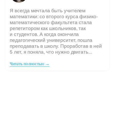
Мы ждём
вашу заявку,
если: