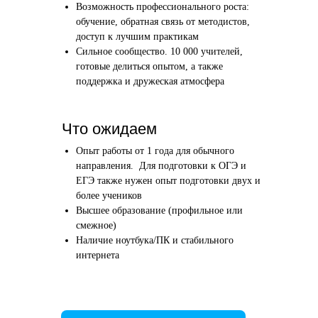
Возможность профессионального роста:
Этап 1
Этап 2
обучение, обратная связь от методистов,
Аудиоинтервью
Вводн
доступ к лучшим практикам
Сильное сообщество. 10 000 учителей,
10–20 минут
1 час
готовые делиться опытом, а также
поддержка и дружеская атмосфера
Отвечаете по-английски на 4 вопроса
Знакомим
о вашем образовании и опыте
нашего в
Как это сделать →
Что ожидаем
Опыт работы от 1 года для обычного
направления. Для подготовки к ОГЭ и
ЕГЭ также нужен опыт подготовки двух и
более учеников
Начать преподавать
Высшее образование (профильное или
смежное)
Наличие ноутбука/ПК и стабильного
интернета