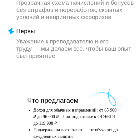
Что произойдёт
Что предлагаем
после того, как вы
оставите заявку
Доход для обычных направлений: от 65 900
₽ до 96 000 ₽. При подготовке к ОГЭ/ЕГЭ:
до 119 908 ₽
Поддержка на всех этапах — от обучения до
Английский язык
Школьные предметы
ежедневных занятий