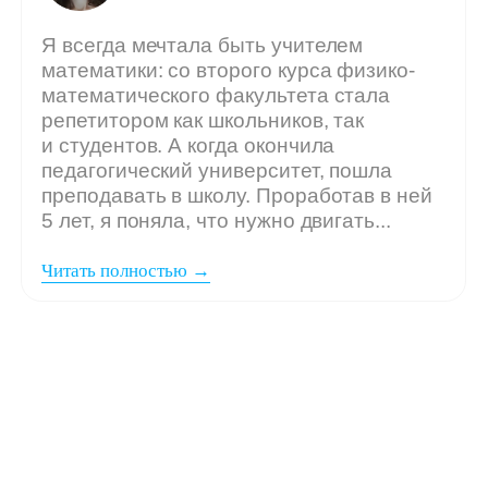
Мы ждём
вашу заявку,
если: