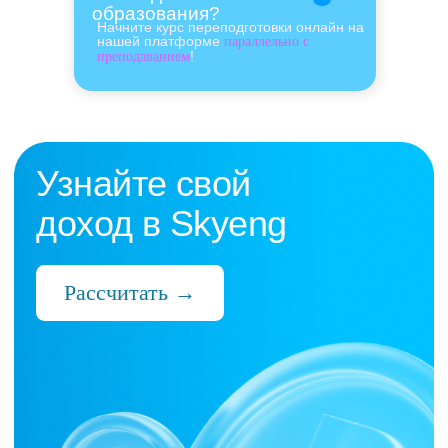
образования?
Начните курс переподготовки онлайн на
нашей платформе
параллельно с
!
преподаванием
Нас выбрали 10 000+
преподавателей,
которые ценят:
Время
Готовые планы и материалы, онлайн-
платформа с автопроверкой заданий,
поддержка 24/7 и никакой бюрократии
Деньги
Прозрачная схема начислений и бонусов
без штрафов и переработок, скрытых
условий и неприятных сюрпризов
Нервы
Уважение к преподавателю и его