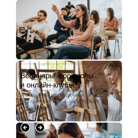
и студентов. А когда окончила
педагогический университет, пошла
преподавать в школу. Проработав в ней
5 лет, я поняла, что нужно двигать...
Читать полностью →
Вебинары, воркшопы
и онлайн-клубы
Участвуйте в мероприятиях
или проводите свои — вас примут
и поддержат