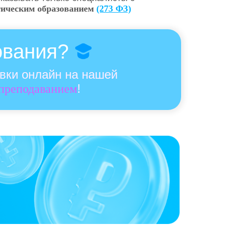
гическим образованием
(273 ФЗ)
ования?
овки онлайн на нашей
!
 преподаванием