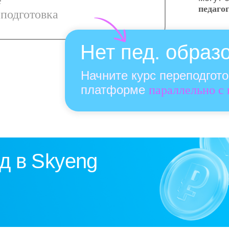
е
педаго
подготовка
Нет пед. образ
Начните курс переподгот
платформе
параллельно с
д в Skyeng