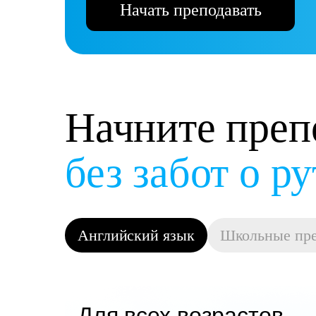
Начать преподавать
Начните преп
и получать д
Английский язык
Школьные пр
Для всех возрастов