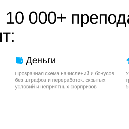
 10 000+ препод
т:
Деньги
Прозрачная схема начислений и бонусов
У
без штрафов и переработок, скрытых
т
условий и неприятных сюрпризов
б