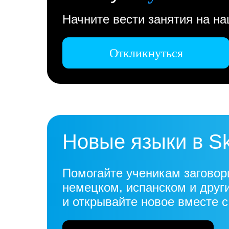
Начните вести занятия на н
Откликнуться
Новые языки в S
Помогайте ученикам заговор
немецком, испанском и друг
и открывайте новое вместе 