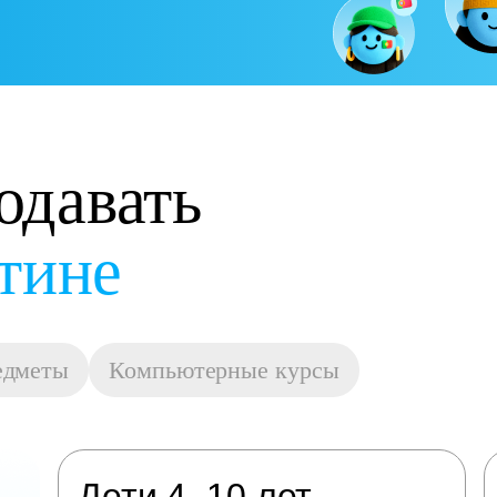
одавать
остойную оплату
едметы
Компьютерные курсы
Дети 4–10 лет