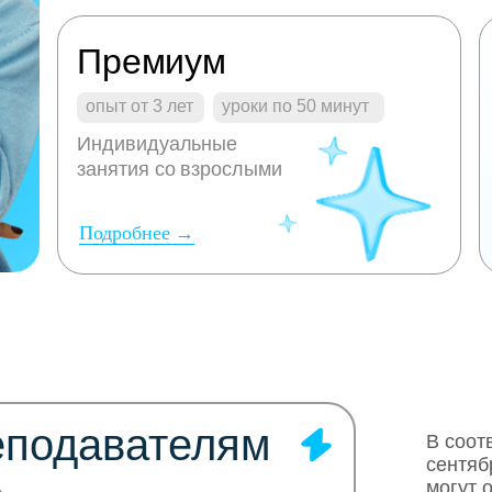
Премиум
опыт от 3 лет
уроки по 50 минут
Индивидуальные
занятия со взрослыми
Подробнее →
еподавателям
В соот
сентяб
могут 