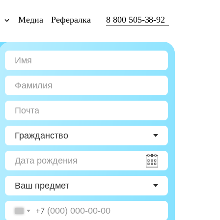
ы
Медиа
Рефералка
8 800 505-38-92
+7