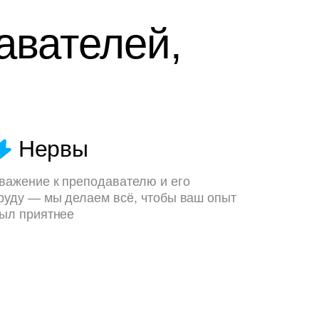
авателей,
Нервы
важение к преподавателю и его
руду — мы делаем всё, чтобы ваш опыт
ыл приятнее