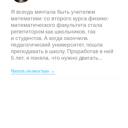
Мы ждём
вашу заявку,
если: