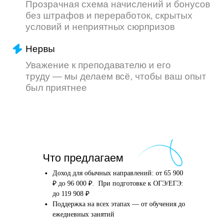
Что произойдёт
Что предлагаем
после того, как вы
оставите заявку
Доход для обычных направлений: от 65 900
₽ до 96 000 ₽. При подготовке к ОГЭ/ЕГЭ:
до 119 908 ₽
Поддержка на всех этапах — от обучения до
Английский язык
Школьные предметы
ежедневных занятий