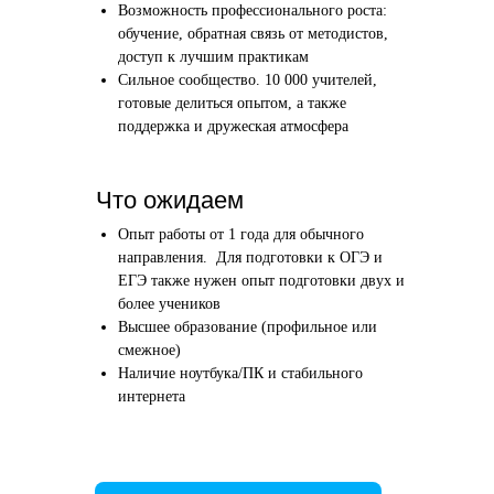
Возможность профессионального роста:
Этап 1
Этап 2
обучение, обратная связь от методистов,
Аудиоинтервью
Вводн
доступ к лучшим практикам
Сильное сообщество. 10 000 учителей,
10–20 минут
1 час
готовые делиться опытом, а также
поддержка и дружеская атмосфера
Отвечаете по-английски на 4 вопроса
Знакомим
о вашем образовании и опыте
нашего в
Как это сделать →
Что ожидаем
Опыт работы от 1 года для обычного
направления. Для подготовки к ОГЭ и
ЕГЭ также нужен опыт подготовки двух и
более учеников
Начать преподавать
Высшее образование (профильное или
смежное)
Наличие ноутбука/ПК и стабильного
интернета