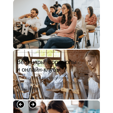
и студентов. А когда окончила
педагогический университет, пошла
преподавать в школу. Проработав в ней
5 лет, я поняла, что нужно двигать...
Читать полностью →
Вебинары, воркшопы
и онлайн-клубы
Участвуйте в мероприятиях
или проводите свои — вас примут
и поддержат