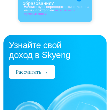
образования?
Начните курс переподготовки онлайн на
нашей платформе
параллельно с
!
преподаванием
Нас выбрали 10 000+
преподавателей,
которые ценят:
Время
Готовые планы и материалы, онлайн-
платформа с автопроверкой заданий,
поддержка 24/7 и никакой бюрократии
Деньги
Прозрачная схема начислений и бонусов
без штрафов и переработок, скрытых
условий и неприятных сюрпризов
Нервы
Уважение к преподавателю и его