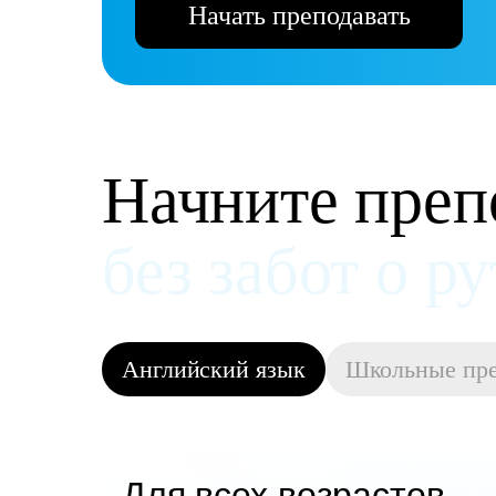
Начать преподавать
Начните преп
и получать д
Английский язык
Школьные пр
Для всех возрастов