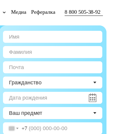
ы
Медиа
Рефералка
8 800 505-38-92
+7