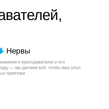
авателей,
Нервы
важение к преподавателю и его
руду — мы делаем всё, чтобы ваш опыт
ыл приятнее