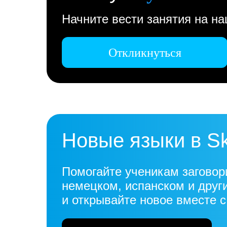
Начните вести занятия на н
Откликнуться
Новые языки в S
Помогайте ученикам заговор
немецком, испанском и друг
и открывайте новое вместе 