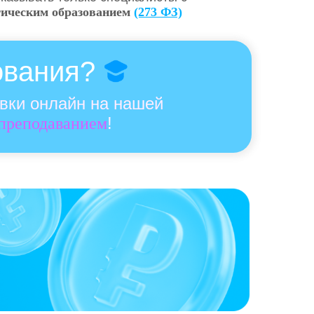
гическим образованием
(273 ФЗ)
ования?
овки онлайн на нашей
!
 преподаванием