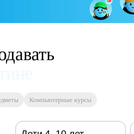
одавать
остойную оплату
едметы
Компьютерные курсы
Дети 4–10 лет