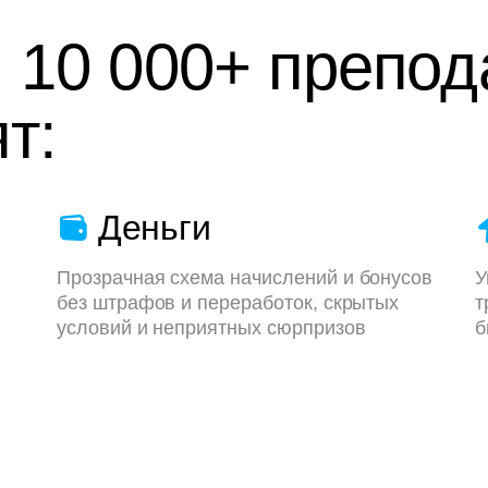
 10 000+ препод
т:
Деньги
Прозрачная схема начислений и бонусов
У
без штрафов и переработок, скрытых
т
условий и неприятных сюрпризов
б