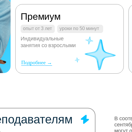
Премиум
опыт от 3 лет
уроки по 50 минут
Индивидуальные
занятия со взрослыми
Подробнее →
еподавателям
В соот
сентяб
могут 