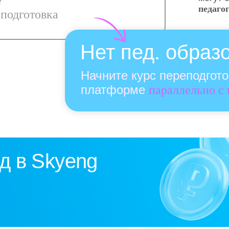
е
педаго
подготовка
Нет пед. образ
Начните курс переподгот
платформе
параллельно с
д в Skyeng