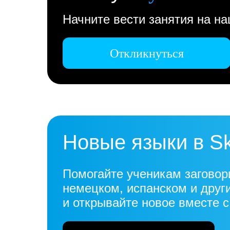
Начните вести занятия на н
Откликнуться
Новые языки в S
Помогайте ученикам заговор
немецком, испанском и друг
и открывайте новое вместе 