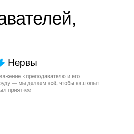
авателей,
Нервы
важение к преподавателю и его
руду — мы делаем всё, чтобы ваш опыт
ыл приятнее