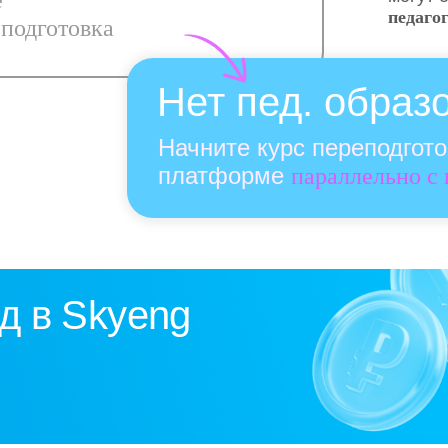
е
педаго
подготовка
Нет пед. образ
Начните курс переподгот
платформе
параллельно с
д в Skyeng