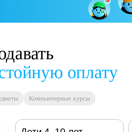
одавать
остойную оплату
едметы
Компьютерные курсы
Дети 4–10 лет