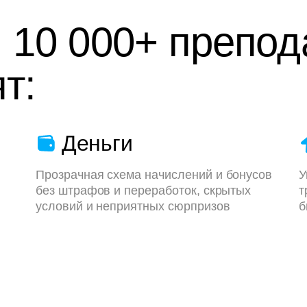
 10 000+ препод
т:
Деньги
Прозрачная схема начислений и бонусов
У
без штрафов и переработок, скрытых
т
условий и неприятных сюрпризов
б