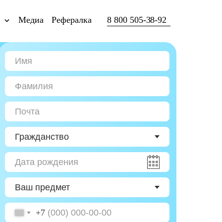
ы
Медиа
Рефералка
8 800 505-38-92
+7