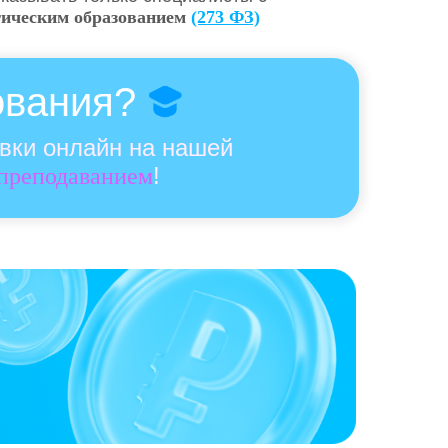
гическим образованием
(273 ФЗ)
ования?
овки онлайн на нашей
!
 преподаванием