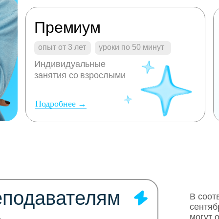
Премиум
опыт от 3 лет
уроки по 50 минут
Индивидуальные
занятия со взрослыми
Подробнее →
еподавателям
В соот
сентяб
могут 