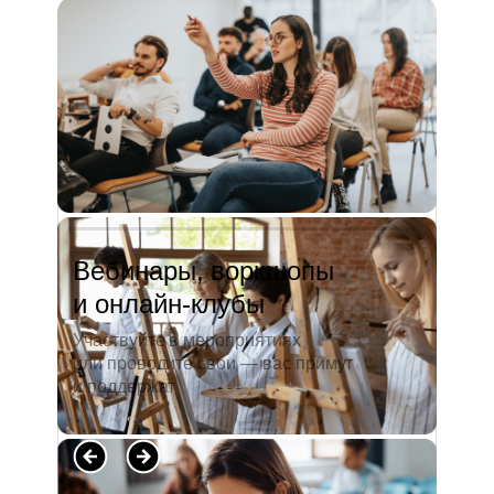
и студентов. А когда окончила
педагогический университет, пошла
преподавать в школу. Проработав в ней
5 лет, я поняла, что нужно двигать...
Читать полностью →
Вебинары, воркшопы
и онлайн-клубы
Участвуйте в мероприятиях
или проводите свои — вас примут
и поддержат