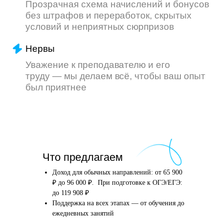
Что произойдёт
Что предлагаем
после того, как вы
оставите заявку
Доход для обычных направлений: от 65 900
₽ до 96 000 ₽. При подготовке к ОГЭ/ЕГЭ:
до 119 908 ₽
Поддержка на всех этапах — от обучения до
Английский язык
Школьные предметы
ежедневных занятий