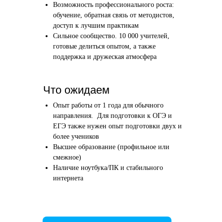
Возможность профессионального роста:
Этап 1
Этап 2
обучение, обратная связь от методистов,
Аудиоинтервью
Вводн
доступ к лучшим практикам
Сильное сообщество. 10 000 учителей,
10–20 минут
1 час
готовые делиться опытом, а также
поддержка и дружеская атмосфера
Отвечаете по-английски на 4 вопроса
Знакомим
о вашем образовании и опыте
нашего в
Как это сделать →
Что ожидаем
Опыт работы от 1 года для обычного
направления. Для подготовки к ОГЭ и
ЕГЭ также нужен опыт подготовки двух и
более учеников
Начать преподавать
Высшее образование (профильное или
смежное)
Наличие ноутбука/ПК и стабильного
интернета