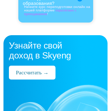
образования?
Начните курс переподготовки онлайн на
нашей платформе
параллельно с
!
преподаванием
Нас выбрали 10 000+
преподавателей,
которые ценят:
Время
Готовые планы и материалы, онлайн-
платформа с автопроверкой заданий,
поддержка 24/7 и никакой бюрократии
Деньги
Прозрачная схема начислений и бонусов
без штрафов и переработок, скрытых
условий и неприятных сюрпризов
Нервы
Уважение к преподавателю и его