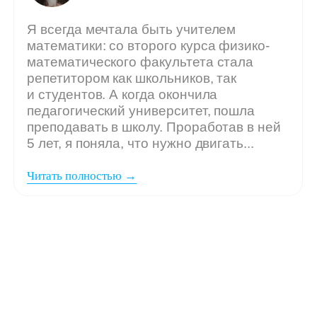
Мы ждём
вашу заявку,
если: